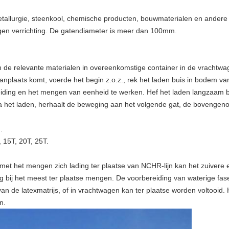
etallurgie, steenkool, chemische producten, bouwmaterialen en andere
tigen verrichting. De gatendiameter is meer dan 100mm.
den de relevante materialen in overeenkomstige container in de vrach
laats komt, voerde het begin z.o.z., rek het laden buis in bodem van h
eiding en het mengen van eenheid te werken. Hef het laden langzaam b
 Na het laden, herhaalt de beweging aan het volgende gat, de bovenge
.
, 15T, 20T, 25T.
t het mengen zich lading ter plaatse van NCHR-lijn kan het zuivere 
ij het meest ter plaatse mengen. De voorbereiding van waterige fase, 
 van de latexmatrijs, of in vrachtwagen kan ter plaatse worden voltooid
n.