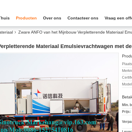
Thuis
Producten
Over ons
Contacteer ons
Vraag een off
teriaal
Zware ANFO van het Mijnbouw Verpletterende Materiaal Em
erpletterende Materiaal Emulsievrachtwagen met 
Produ
Plaats
Merkn
Certif
Mode
Beta
Min. b
Prijs:
Verpa
Levert