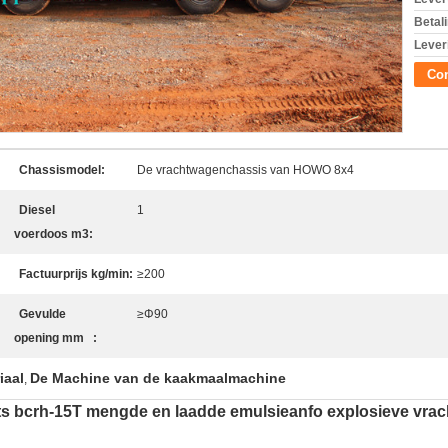
Betal
Lever
Con
Chassismodel:
De vrachtwagenchassis van HOWO 8x4
Diesel
1
voerdoos m3:
Factuurprijs kg/min:
≥200
Gevulde
≥Φ90
opening mm :
iaal
De Machine van de kaakmaalmachine
,
aats bcrh-15T mengde en laadde emulsieanfo explosieve vrac