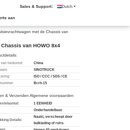
Sales & Support:
Dutch
erte aan
ulsievrachtwagen met de Chassis van
de Chassis van HOWO 8x4
ctdetails:
 van herkomst:
China
aam:
SINOTRUCK
icering:
ISO / CCC / SGS / CE
lnummer:
Bcrh-15
len & Verzenden Algemene voorwaarden:
estelaantal:
1 EENHEID
Onderhandelbaar
Naakt, verscheept door
kking Details:
bulklading of ro/ro.
ijd:
binnen 40 werkdagen