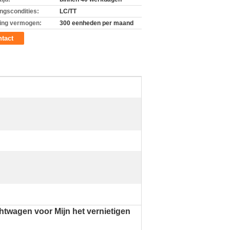
ingscondities:
LC/TT
ing vermogen:
300 eenheden per maand
tact
htwagen voor Mijn het vernietigen