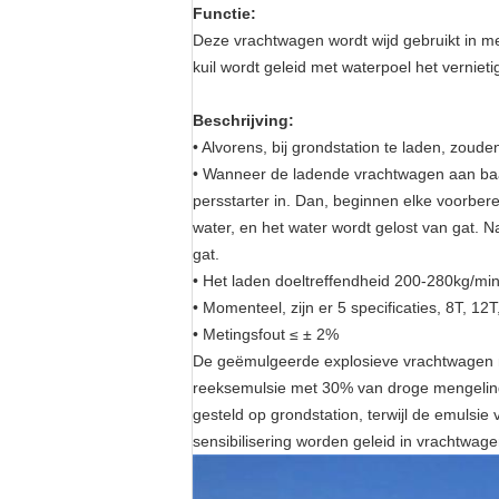
Functie:
Deze vrachtwagen wordt wijd gebruikt in m
kuil wordt geleid met waterpoel het vernie
Beschrijving:
• Alvorens, bij grondstation te laden, zou
• Wanneer de ladende vrachtwagen aan baanp
persstarter in. Dan, beginnen elke voorber
water, en het water wordt gelost van gat.
gat.
• Het laden doeltreffendheid 200-280kg/min
• Momenteel, zijn er 5 specificaties, 8T, 12T
• Metingsfout ≤ ± 2%
De geëmulgeerde explosieve vrachtwagen me
reeksemulsie met 30% van droge mengeling b
gesteld op grondstation, terwijl de emulsie
sensibilisering worden geleid in vrachtwage