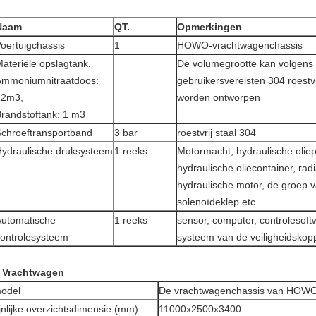
Naam
QT.
Opmerkingen
oertuigchassis
1
HOWO-vrachtwagenchassis
ateriële opslagtank,
De volumegrootte kan volgens
Ammoniumnitraatdoos:
gebruikersvereisten 304 roestvr
12m3,
worden ontworpen
randstoftank: 1 m3
chroeftransportband
3 bar
roestvrij staal 304
ydraulische druksysteem
1 reeks
Motormacht, hydraulische olie
hydraulische oliecontainer, radi
hydraulische motor, de groep 
solenoïdeklep etc.
Automatische
1 reeks
sensor, computer, controlesoft
ontrolesysteem
systeem van de veiligheidskopp
 Vrachtwagen
odel
De vrachtwagenchassis van HOWO
nlijke overzichtsdimensie (mm)
11000x2500x3400