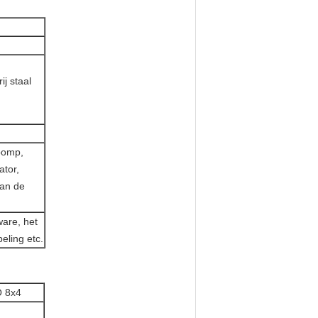
ij staal
pomp,
ator,
van de
ware, het
eling etc.
 8x4