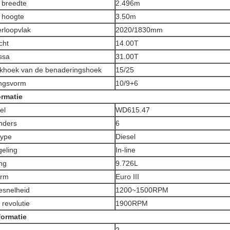
 breedte
2.496m
 hoogte
3.50m
erloopvlak
2020/1830mm
cht
14.00T
ssa
31.00T
ekhoek van de benaderingshoek
15/25
ingsvorm
10/9+6
ormatie
el
WD615.47
inders
6
type
Diesel
geling
In-line
ng
9.726L
orm
Euro III
esnelheid
1200~1500RPM
revolutie
1900RPM
formatie
2