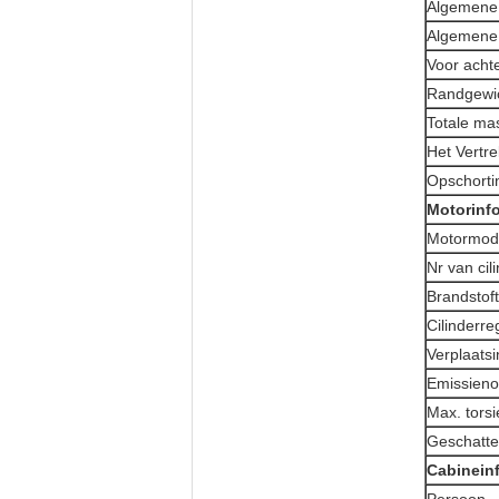
Algemene
Algemene
Voor acht
Randgewi
Totale ma
Het Vertr
Opschort
Motorinf
Motormod
Nr van cil
Brandstof
Cilinderre
Verplaatsi
Emissien
Max. torsi
Geschatte 
Cabinein
Persoon