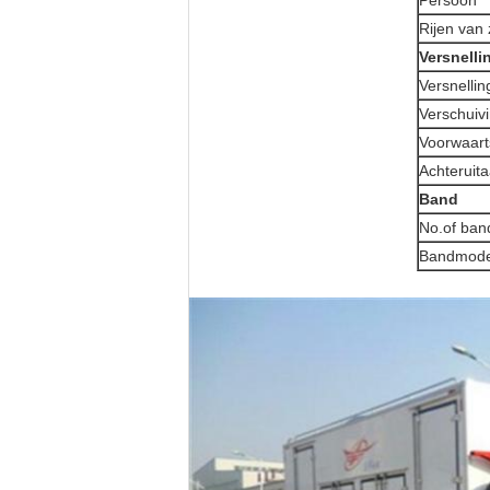
Rijen van 
Versnelli
Versnelli
Verschuiv
Voorwaarts
Achteruita
Band
No.of ban
Bandmode