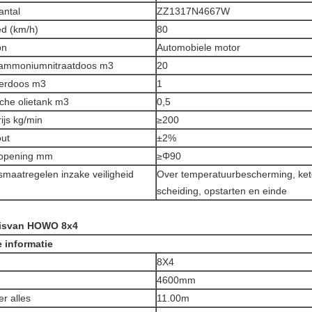
antal
ZZ1317N4667W
d (km/h)
80
on
Automobiele motor
ammoniumnitraatdoos m3
20
oerdoos m3
1
che olietank m3
0,5
ijs kg/min
≥200
out
±2%
opening mm
≥Φ90
maatregelen inzake veiligheid
Over temperatuurbescherming, ket
scheiding, opstarten en einde
isvan HOWO 8x4
 informatie
8X4
4600mm
r alles
11.00m