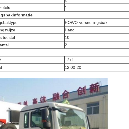
zetels
1
ngsbakinformatie
ngsbaktype
HOWO-versnellingsbak
ingswijze
Hand
 toestel
10
antal
2
d
12+1
l
12.00-20