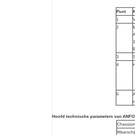
Punt
1
V
2
M
B
3
S
4
H
5
c
Hoofd technische parameters van ANFO
Chassism
Waarschij