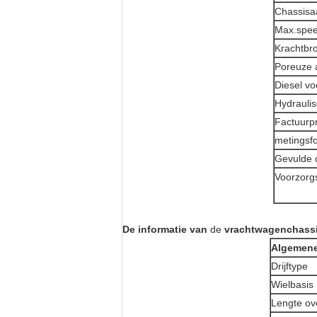
Chassisa
Max.spee
Krachtbr
Poreuze 
Diesel v
Hydraulis
Factuurpr
metingsf
Gevulde 
Voorzorgs
De informatie van
de
vrachtwagenchass
Algemene
Drijftype
Wielbasis
Lengte ove