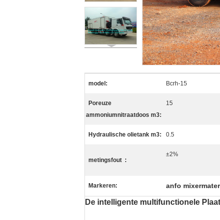
model:
Bcrh-15
Poreuze
15
ammoniumnitraatdoos m3:
Hydraulische olietank m3:
0.5
±2%
metingsfout :
anfo mixermater
Markeren:
De intelligente multifunctionele Pl