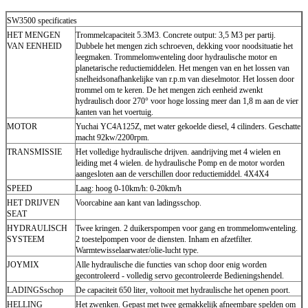
SW3500 specificaties
HET MENGEN
Trommelcapaciteit 5.3M3. Concrete output: 3,5 M3 per partij.
VAN EENHEID
Dubbele het mengen zich schroeven, dekking voor noodsituatie het
leegmaken. Trommelomwenteling door hydraulische motor en
planetarische reductiemiddelen. Het mengen van en het lossen van
snelheidsonafhankelijke van r.p.m van dieselmotor. Het lossen door
trommel om te keren. De het mengen zich eenheid zwenkt
hydraulisch door 270° voor hoge lossing meer dan 1,8 m aan de vier
kanten van het voertuig.
MOTOR
Yuchai YC4A125Z, met water gekoelde diesel, 4 cilinders. Geschatte
macht 92kw/2200rpm.
TRANSMISSIE
Het volledige hydraulische drijven. aandrijving met 4 wielen en
leiding met 4 wielen. de hydraulische Pomp en de motor worden
aangesloten aan de verschillen door reductiemiddel. 4X4X4
SPEED
Laag: hoog 0-10km/h: 0-20km/h
HET DRIJVEN
Voorcabine aan kant van ladingsschop.
SEAT
HYDRAULISCH
Twee kringen. 2 duikerspompen voor gang en trommelomwenteling.
SYSTEEM
2 toestelpompen voor de diensten. Inham en afzetfilter.
Warmtewisselaarwater/olie-lucht type.
JOYMIX
Alle hydraulische die functies van schop door enig worden
gecontroleerd - volledig servo gecontroleerde Bedieningshendel.
LADINGSschop
De capaciteit 650 liter, voltooit met hydraulische het openen poort.
HELLING
Het zwenken. Gepast met twee gemakkelijk afneembare spelden om