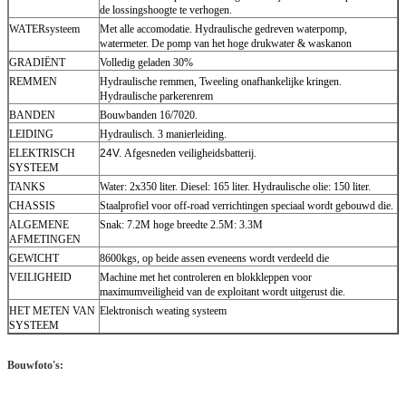
de lossingshoogte te verhogen.
WATERsysteem
Met alle accomodatie. Hydraulische gedreven waterpomp,
watermeter. De pomp van het hoge drukwater & waskanon
GRADIËNT
Volledig geladen 30%
REMMEN
Hydraulische remmen, Tweeling onafhankelijke kringen.
Hydraulische parkerenrem
BANDEN
Bouwbanden 16/7020.
LEIDING
Hydraulisch. 3 manierleiding.
ELEKTRISCH
24V.
Afgesneden veiligheidsbatterij.
SYSTEEM
TANKS
Water: 2x350 liter. Diesel: 165 liter. Hydraulische olie: 150 liter.
CHASSIS
Staalprofiel voor off-road verrichtingen speciaal wordt gebouwd die.
ALGEMENE
Snak: 7.2M hoge breedte 2.5M: 3.3M
AFMETINGEN
GEWICHT
8600kgs, op beide assen eveneens wordt verdeeld die
VEILIGHEID
Machine met het controleren en blokkleppen voor
maximumveiligheid van de exploitant wordt uitgerust die.
HET METEN VAN
Elektronisch weating systeem
SYSTEEM
Bouwfoto's: