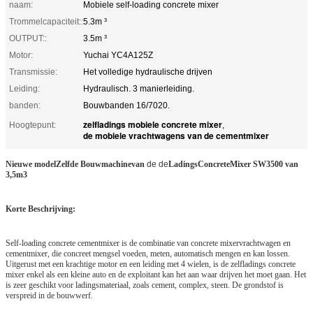
naam:
Mobiele self-loading concrete mixer
Trommelcapaciteit::
5.3m ³
OUTPUT::
3.5m ³
Motor:
Yuchai YC4A125Z
Transmissie:
Het volledige hydraulische drijven
Leiding:
Hydraulisch. 3 manierleiding.
banden:
Bouwbanden 16/7020.
zelfladings mobiele concrete mixer
Hoogtepunt:
,
de mobiele vrachtwagens van de cementmixer
Nieuwe modelZelfde Bouwmachinevan
de de
LadingsConcreteMixer SW3500 van
3,5m3
Korte Beschrijving:
Self-loading concrete cementmixer is de combinatie van concrete mixervrachtwagen en
cementmixer, die concreet mengsel voeden, meten, automatisch mengen en kan lossen.
Uitgerust met een krachtige motor en een leiding met 4 wielen, is de zelfladings concrete
mixer enkel als een kleine auto en de exploitant kan het aan waar drijven het moet gaan. Het
is zeer geschikt voor ladingsmateriaal, zoals cement, complex, steen. De grondstof is
verspreid in de bouwwerf.