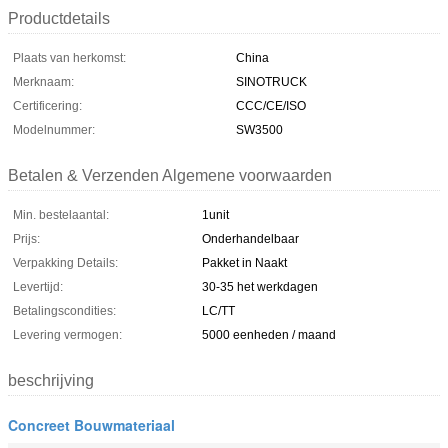
Productdetails
Plaats van herkomst:
China
Merknaam:
SINOTRUCK
Certificering:
CCC/CE/ISO
Modelnummer:
SW3500
Betalen & Verzenden Algemene voorwaarden
Min. bestelaantal:
1unit
Prijs:
Onderhandelbaar
Verpakking Details:
Pakket in Naakt
Levertijd:
30-35 het werkdagen
Betalingscondities:
LC/TT
Levering vermogen:
5000 eenheden / maand
beschrijving
Concreet Bouwmateriaal