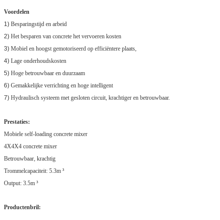
Voordelen
1)
Besparingstijd en arbeid
2)
Het besparen van concrete het vervoeren kosten
3)
Mobiel en hoogst gemotoriseerd op efficiëntere plaats,
4)
Lage onderhoudskosten
5)
Hoge betrouwbaar en duurzaam
6)
Gemakkelijke verrichting en hoge intelligent
7)
Hydraulisch systeem met gesloten circuit, krachtiger en betrouwbaar.
Prestaties:
Mobiele self-loading concrete mixer
4X4X4 concrete mixer
Betrouwbaar, krachtig
Trommelcapaciteit: 5.3m ³
Output: 3.5m ³
Productenbril: