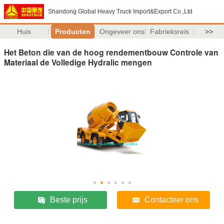
Shandong Global Heavy Truck Import&Export Co.,Ltd
Huis
Producten
Ongeveer ons
Fabrieksreis
>>
Het Beton die van de hoog rendementbouw Controle van
Materiaal de Volledige Hydralic mengen
Beste prijs
Contacteer ons