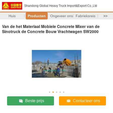
Shandong Global Heavy Truck Import&Export Co.,Ltd
Huis
Producten
Ongeveer ons
Fabrieksreis
>>
Van de het Materiaal Mobiele Concrete Mixer van de
Sinotruck de Concrete Bouw Vrachtwagen SW2000
Beste prijs
Contacteer ons