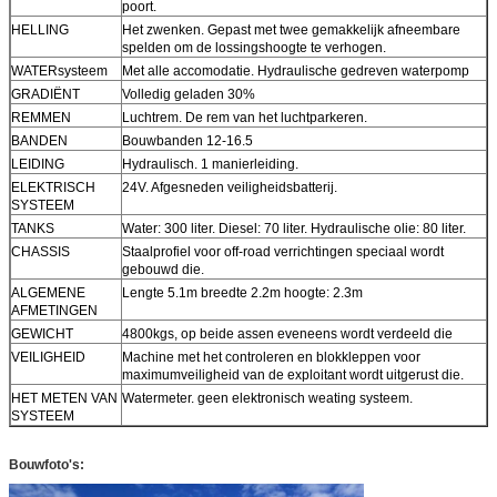
poort.
HELLING
Het zwenken. Gepast met twee gemakkelijk afneembare
spelden om de lossingshoogte te verhogen.
WATERsysteem
Met alle accomodatie. Hydraulische gedreven waterpomp
GRADIËNT
Volledig geladen 30%
REMMEN
Luchtrem. De rem van het luchtparkeren.
BANDEN
Bouwbanden 12-16.5
LEIDING
Hydraulisch. 1 manierleiding.
ELEKTRISCH
24V. Afgesneden veiligheidsbatterij.
SYSTEEM
TANKS
Water: 300 liter. Diesel: 70 liter. Hydraulische olie: 80 liter.
CHASSIS
Staalprofiel voor off-road verrichtingen speciaal wordt
gebouwd die.
ALGEMENE
Lengte 5.1m breedte 2.2m hoogte: 2.3m
AFMETINGEN
GEWICHT
4800kgs, op beide assen eveneens wordt verdeeld die
VEILIGHEID
Machine met het controleren en blokkleppen voor
maximumveiligheid van de exploitant wordt uitgerust die.
HET METEN VAN
Watermeter. geen elektronisch weating systeem.
SYSTEEM
Bouwfoto's: