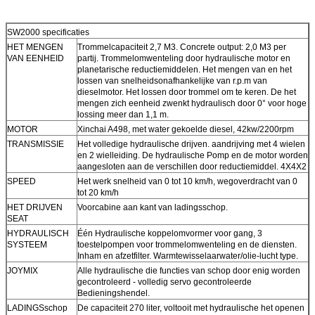
SW2000 specificaties
HET MENGEN
Trommelcapaciteit 2,7 M3. Concrete output: 2,0 M3 per
VAN EENHEID
partij. Trommelomwenteling door hydraulische motor en
planetarische reductiemiddelen. Het mengen van en het
lossen van snelheidsonafhankelijke van r.p.m van
dieselmotor. Het lossen door trommel om te keren. De het
mengen zich eenheid zwenkt hydraulisch door 0° voor hoge
lossing meer dan 1,1 m.
MOTOR
Xinchai A498, met water gekoelde diesel, 42kw/2200rpm
TRANSMISSIE
Het volledige hydraulische drijven. aandrijving met 4 wielen
en 2 wielleiding. De hydraulische Pomp en de motor worden
aangesloten aan de verschillen door reductiemiddel. 4X4X2
SPEED
Het werk snelheid van 0 tot 10 km/h, wegoverdracht van 0
tot 20 km/h
HET DRIJVEN
Voorcabine aan kant van ladingsschop.
SEAT
HYDRAULISCH
Één Hydraulische koppelomvormer voor gang, 3
SYSTEEM
toestelpompen voor trommelomwenteling en de diensten.
Inham en afzetfilter. Warmtewisselaarwater/olie-lucht type.
JOYMIX
Alle hydraulische die functies van schop door enig worden
gecontroleerd - volledig servo gecontroleerde
Bedieningshendel.
LADINGSschop
De capaciteit 270 liter, voltooit met hydraulische het openen