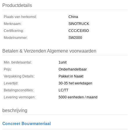
Productdetails
Plaats van herkomst:
China
Merknaam:
SINOTRUCK
Certificering:
CCC/CE/ISO
Modelnummer:
SW2000
Betalen & Verzenden Algemene voorwaarden
Min. bestelaantal:
1unit
Prijs:
Onderhandelbaar
Verpakking Details:
Pakket in Naakt
Levertijd:
30-35 het werkdagen
Betalingscondities:
LC/TT
Levering vermogen:
5000 eenheden / maand
beschrijving
Concreet Bouwmateriaal