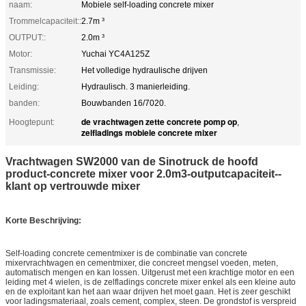
naam:
Mobiele self-loading concrete mixer
Trommelcapaciteit::
2.7m ³
OUTPUT::
2.0m ³
Motor:
Yuchai YC4A125Z
Transmissie:
Het volledige hydraulische drijven
Leiding:
Hydraulisch. 3 manierleiding.
banden:
Bouwbanden 16/7020.
de vrachtwagen zette concrete pomp op
Hoogtepunt:
,
zelfladings mobiele concrete mixer
Vrachtwagen SW2000 van de Sinotruck de hoofd
product-concrete mixer voor 2.0m3-outputcapaciteit--
klant op vertrouwde mixer
Korte Beschrijving:
Self-loading concrete cementmixer is de combinatie van concrete
mixervrachtwagen en cementmixer, die concreet mengsel voeden, meten,
automatisch mengen en kan lossen. Uitgerust met een krachtige motor en een
leiding met 4 wielen, is de zelfladings concrete mixer enkel als een kleine auto
en de exploitant kan het aan waar drijven het moet gaan. Het is zeer geschikt
voor ladingsmateriaal, zoals cement, complex, steen. De grondstof is verspreid