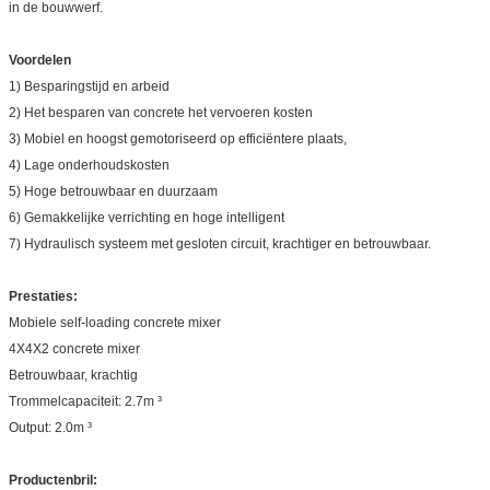
in de bouwwerf.
Voordelen
1) Besparingstijd en arbeid
2) Het besparen van concrete het vervoeren kosten
3) Mobiel en hoogst gemotoriseerd op efficiëntere plaats,
4) Lage onderhoudskosten
5) Hoge betrouwbaar en duurzaam
6) Gemakkelijke verrichting en hoge intelligent
7) Hydraulisch systeem met gesloten circuit, krachtiger en betrouwbaar.
Prestaties:
Mobiele self-loading concrete mixer
4X4X2 concrete mixer
Betrouwbaar, krachtig
Trommelcapaciteit: 2.7m ³
Output: 2.0m ³
Productenbril: