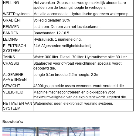
HELLING
Het zwenken. Gepast met twee gemakkelijk afneembare
spelden om de lossingshoogte te verhogen.
WATERsysteem
Met alle accomodatie. Hydraulische gedreven waterpomp
GRADIËNT
Volledig geladen 30%
REMMEN
Luchtrem. De rem van het luchtparkeren.
BANDEN
Bouwbanden 12-16.5
LEIDING
Hydraulisch. 1 manierleiding.
ELEKTRISCH
24V. Afgesneden veiligheidsbatterij.
SYSTEEM
TANKS
Water: 300 liter. Diesel: 70 liter. Hydraulische olie: 80 liter.
CHASSIS
Staalprofiel voor off-road verrichtingen speciaal wordt
gebouwd die.
ALGEMENE
Lengte 5.1m breedte 2.2m hoogte: 2.3m
AFMETINGEN
GEWICHT
4800kgs, op beide assen eveneens wordt verdeeld die
VEILIGHEID
Machine met het controleren en blokkleppen voor
maximumveiligheid van de exploitant wordt uitgerust die.
HET METEN VAN
Watermeter. geen elektronisch weating systeem.
SYSTEEM
Bouwfoto's: