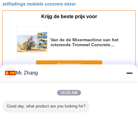
zelfladings mobiele concrete mixer
Krijg de beste prijs voor
Van de de Mixermachine van het
roterende Trommel Concrete
Cement Ladings Mobiele Type
2.0M3 Zelfoutput
Doorgaan
Mr. Zhang
Concreet Bouwmateriaal
Meer
10:25 AM
Good day, what product are you looking for?
crete de
ZF8118
Gele Concrete de
Van de de
Euro II C
chtwagen
hydraulische van
Concrete
Concrete
Bouwmat
³ van
Leidingshowo
Mixervrachtwagen
Pompvrachtwagen
336HP
uk Howo
Euro 2 400L de
van het
van Sinotrukhowo
Kubiek
 van het
Brandstoftank van
Bouwmateriaal
8x4 Euro 2 met
Concr