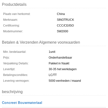
Productdetails
Plaats van herkomst:
China
Merknaam:
SINOTRUCK
Certificering:
CCC/CE/ISO
Modelnummer:
SW2000
Betalen & Verzenden Algemene voorwaarden
Min. bestelaantal:
1unit
Prijs:
Onderhandelbaar
Verpakking Details:
Pakket in Naakt
Levertijd:
30-35 het werkdagen
Betalingscondities:
LC/TT
Levering vermogen:
5000 eenheden / maand
beschrijving
Concreet Bouwmateriaal