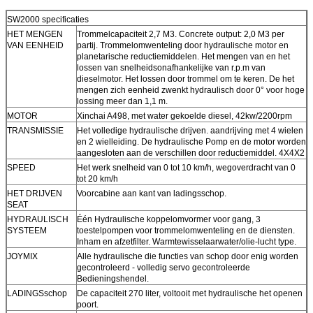
SW2000 specificaties
HET MENGEN
Trommelcapaciteit 2,7 M3. Concrete output: 2,0 M3 per
VAN EENHEID
partij. Trommelomwenteling door hydraulische motor en
planetarische reductiemiddelen. Het mengen van en het
lossen van snelheidsonafhankelijke van r.p.m van
dieselmotor. Het lossen door trommel om te keren. De het
mengen zich eenheid zwenkt hydraulisch door 0° voor hoge
lossing meer dan 1,1 m.
MOTOR
Xinchai A498, met water gekoelde diesel, 42kw/2200rpm
TRANSMISSIE
Het volledige hydraulische drijven. aandrijving met 4 wielen
en 2 wielleiding. De hydraulische Pomp en de motor worden
aangesloten aan de verschillen door reductiemiddel. 4X4X2
SPEED
Het werk snelheid van 0 tot 10 km/h, wegoverdracht van 0
tot 20 km/h
HET DRIJVEN
Voorcabine aan kant van ladingsschop.
SEAT
HYDRAULISCH
Één Hydraulische koppelomvormer voor gang, 3
SYSTEEM
toestelpompen voor trommelomwenteling en de diensten.
Inham en afzetfilter. Warmtewisselaarwater/olie-lucht type.
JOYMIX
Alle hydraulische die functies van schop door enig worden
gecontroleerd - volledig servo gecontroleerde
Bedieningshendel.
LADINGSschop
De capaciteit 270 liter, voltooit met hydraulische het openen
poort.