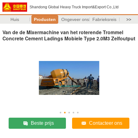
Shandong Global Heavy Truck Import&Export Co.,Ltd
Huis
Producten
Ongeveer ons
Fabrieksreis
>>
Van de de Mixermachine van het roterende Trommel
Concrete Cement Ladings Mobiele Type 2.0M3 Zelfoutput
Beste prijs
Contacteer ons