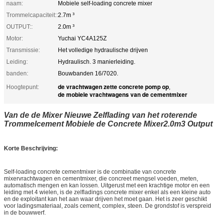
naam:
Mobiele self-loading concrete mixer
Trommelcapaciteit::
2.7m ³
OUTPUT::
2.0m ³
Motor:
Yuchai YC4A125Z
Transmissie:
Het volledige hydraulische drijven
Leiding:
Hydraulisch. 3 manierleiding.
banden:
Bouwbanden 16/7020.
de vrachtwagen zette concrete pomp op
Hoogtepunt:
,
de mobiele vrachtwagens van de cementmixer
Van de de Mixer Nieuwe Zelflading van het roterende
Trommelcement Mobiele de Concrete Mixer2.0m3 Output
Korte Beschrijving:
Self-loading concrete cementmixer is de combinatie van concrete
mixervrachtwagen en cementmixer, die concreet mengsel voeden, meten,
automatisch mengen en kan lossen. Uitgerust met een krachtige motor en een
leiding met 4 wielen, is de zelfladings concrete mixer enkel als een kleine auto
en de exploitant kan het aan waar drijven het moet gaan. Het is zeer geschikt
voor ladingsmateriaal, zoals cement, complex, steen. De grondstof is verspreid
in de bouwwerf.