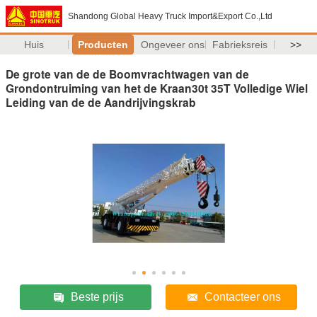
Shandong Global Heavy Truck Import&Export Co.,Ltd
Huis
Producten
Ongeveer ons
Fabrieksreis
>>
De grote van de de Boomvrachtwagen van de
Grondontruiming van het de Kraan30t 35T Volledige Wiel
Leiding van de de Aandrijvingskrab
Beste prijs
Contacteer ons