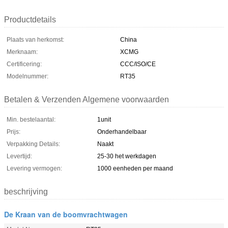
Productdetails
Plaats van herkomst:
China
Merknaam:
XCMG
Certificering:
CCC/ISO/CE
Modelnummer:
RT35
Betalen & Verzenden Algemene voorwaarden
Min. bestelaantal:
1unit
Prijs:
Onderhandelbaar
Verpakking Details:
Naakt
Levertijd:
25-30 het werkdagen
Levering vermogen:
1000 eenheden per maand
beschrijving
De Kraan van de boomvrachtwagen