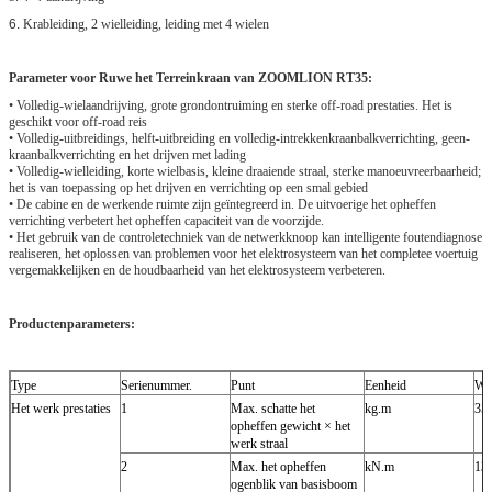
6.
Krableiding, 2 wielleiding, leiding met 4 wielen
Parameter voor Ruwe het Terreinkraan van ZOOMLION RT35:
• Volledig-wielaandrijving, grote grondontruiming en sterke off-road prestaties. Het is
geschikt voor off-road reis
• Volledig-uitbreidings, helft-uitbreiding en volledig-intrekkenkraanbalkverrichting, geen-
kraanbalkverrichting en het drijven met lading
• Volledig-wielleiding, korte wielbasis, kleine draaiende straal, sterke manoeuvreerbaarheid;
het is van toepassing op het drijven en verrichting op een smal gebied
• De cabine en de werkende ruimte zijn geïntegreerd in. De uitvoerige het opheffen
verrichting verbetert het opheffen capaciteit van de voorzijde.
• Het gebruik van de controletechniek van de netwerkknoop kan intelligente foutendiagnose
realiseren, het oplossen van problemen voor het elektrosysteem van het completee voertuig
vergemakkelijken en de houdbaarheid van het elektrosysteem verbeteren.
Productenparameters:
Type
Serienummer.
Punt
Eenheid
Wa
Het werk prestaties
1
Max. schatte het
kg.m
35
opheffen gewicht × het
werk straal
2
Max. het opheffen
kN.m
13
ogenblik van basisboom