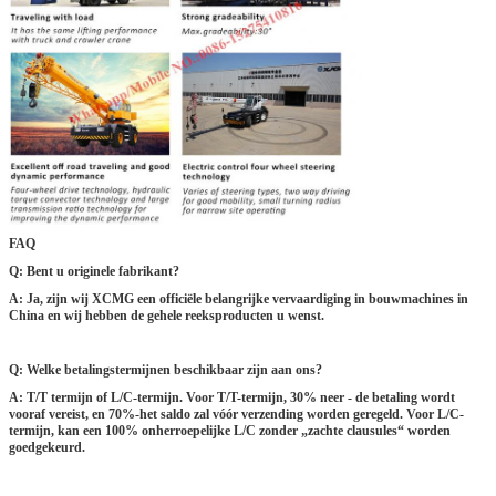
FAQ
Q: Bent u originele fabrikant?
A: Ja, zijn wij XCMG een officiële belangrijke vervaardiging in bouwmachines in
China en wij hebben de gehele reeksproducten u wenst.
Q: Welke betalingstermijnen beschikbaar zijn aan ons?
A: T/T termijn of L/C-termijn. Voor T/T-termijn, 30% neer - de betaling wordt
vooraf vereist, en 70%-het saldo zal vóór verzending worden geregeld. Voor L/C-
termijn, kan een 100% onherroepelijke L/C zonder „zachte clausules“ worden
goedgekeurd.