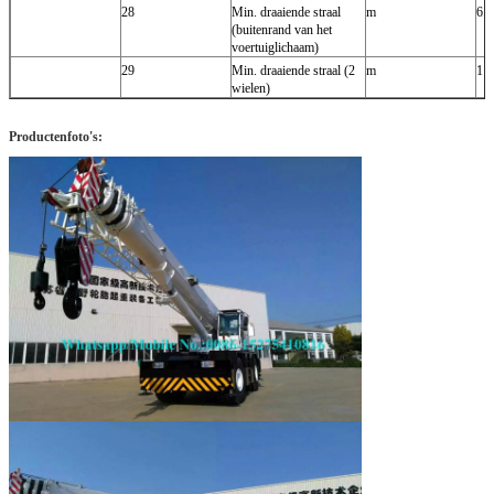
28
Min. draaiende straal
m
6.5
(buitenrand van het
voertuiglichaam)
29
Min. draaiende straal (2
m
11
wielen)
Productenfoto's: