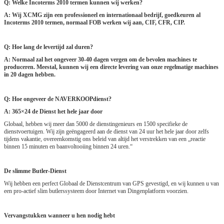
Q: Welke Incoterms 2010 termen kunnen wij werken?
A: Wij XCMG zijn een professioneel en internationaal bedrijf, goedkeuren al
Incoterms 2010 termen, normaal FOB werken wij aan, CIF, CFR, CIP.
Q: Hoe lang de levertijd zal duren?
A: Normaal zal het ongeveer 30-40 dagen vergen om de bevolen machines te
produceren. Meestal, kunnen wij een directe levering van onze regelmatige machines
in 20 dagen hebben.
Q: Hoe ongeveer de NAVERKOOPdienst?
A: 365×24 de Dienst het hele jaar door
Globaal, hebben wij meer dan 5000 de dienstingenieurs en 1500 specifieke de
dienstvoertuigen. Wij zijn geëngageerd aan de dienst van 24 uur het hele jaar door zelfs
tijdens vakantie, overeenkomstig ons beleid van altijd het verstrekken van een „reactie
binnen 15 minuten en baanvoltooiing binnen 24 uren.“
De slimme Butler-Dienst
Wij hebben een perfect Globaal de Dienstcentrum van GPS gevestigd, en wij kunnen u van
een pro-actief slim butlerssysteem door Internet van Dingenplatform voorzien.
Vervangstukken wanneer u hen nodig hebt