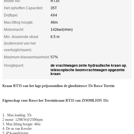
Model No:
RT35
Het opheffen Capaciteit:
35T
Drijftype:
4X4
Max.lifting hoogte:
46m
Motormacht:
142kw/(r/min)
Min. draaiende straal
6.5 m
(buitenrand van het
voertuiglichaam):
Maximum klasseerbaarheid:
57%
de vrachtwagen zette hydraulische kraan op
Hoogtepunt:
,
telescopische boomvrachtwagen opgezette
kraan
Kraan RT35 van het lage prijszoomlion de gloednieuwe 35t Ruwe Terrein
Eigenschap voor Ruwe het Terreinkraan RT35 van ZOOMLION 35t:
1 .
Max.loading: 35t
2 motor: 129KW@2500rpm
3. Max.lifting hoogte: 46m
4. De as van Kessler
5. 4*4-aandrijving