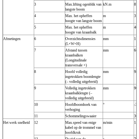
3
Max.lifting ogenblik van
kN.m
87
langste boom
4
Max. het opheffen
m
31
hoogte van langste boom
5
Max. het opheffen
m
46
hoogte van kraanbalk
Afmetingen
6
Overzichtsdimensies
mm
11
(L×W×H)
7
Afstand tussen
mm
68
kraanbalken
(Longitudinale
transversale ×)
8
Hoofd volledig
mm
98
ingetrokken boomlengte
(– volledig uitgebreid)
9
Volledig ingetrokken
mm
90
kraanbalklengte (–
volledig uitgebreid)
10
Hoofdboomhoek van
°
-3
verhoging
11
Schommelingswaaier
360
Het werk snelheid
12
Max.speed van enige
m/min
15
kabel op de trommel van
hoofdkruk
13
De tijd van de
s
70