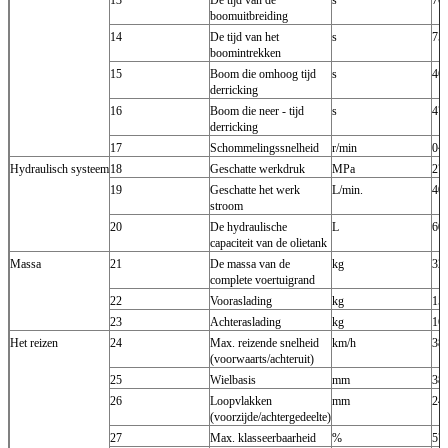
boomuitbreiding
14
De tijd van het
s
75
boomintrekken
15
Boom die omhoog tijd
s
46
derricking
16
Boom die neer - tijd
s
47
derricking
17
Schommelingssnelheid
r/min
0~
Hydraulisch systeem
18
Geschatte werkdruk
MPa
27
19
Geschatte het werk
L/min.
40
stroom
20
De hydraulische
L
60
capaciteit van de olietank
Massa
21
De massa van de
kg
32
complete voertuigrand
22
Vooraslading
kg
15
23
Achteraslading
kg
16
Het reizen
24
Max. reizende snelheid
km/h
38
(voorwaarts/achteruit)
25
Wielbasis
mm
38
26
Loopvlakken
mm
24
(voorzijde/achtergedeelte)
27
Max. klasseerbaarheid
%
57