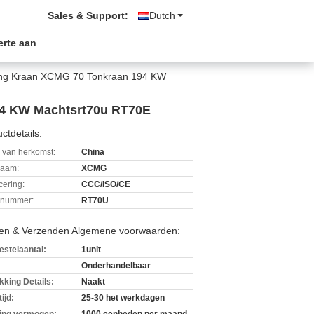
Sales & Support:
Dutch
erte aan
ving Kraan XCMG 70 Tonkraan 194 KW
94 KW Machtsrt70u RT70E
ctdetails:
 van herkomst:
China
aam:
XCMG
icering:
CCC/ISO/CE
lnummer:
RT70U
len & Verzenden Algemene voorwaarden:
estelaantal:
1unit
Onderhandelbaar
kking Details:
Naakt
ijd:
25-30 het werkdagen