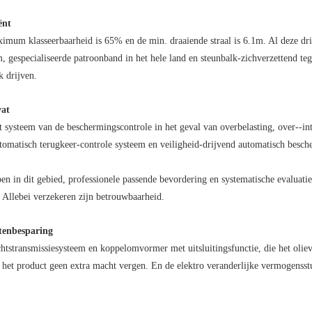
ënt
um klasseerbaarheid is 65% en de min. draaiende straal is 6.1m. Al deze drie
 gespecialiseerde patroonband in het hele land en steunbalk-zichverzettend tegen
k drijven.
vat
t systeem van de beschermingscontrole in het geval van overbelasting, over--in
utomatisch terugkeer-controle systeem en veiligheid-drijvend automatisch besch
n in dit gebied, professionele passende bevordering en systematische evaluatiete
Allebei verzekeren zijn betrouwbaarheid.
tenbesparing
chtstransmissiesysteem en koppelomvormer met uitsluitingsfunctie, die het olie
het product geen extra macht vergen. En de elektro veranderlijke vermogensstu