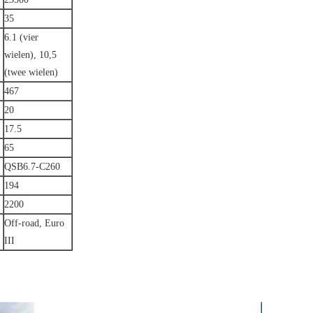
35
6.1 (vier
wielen), 10,5
(twee wielen)
467
20
17.5
65
QSB6.7-C260
194
2200
Off-road, Euro
III