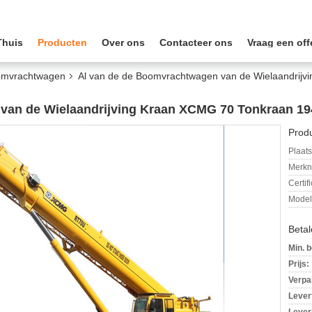
Thuis
Producten
Over ons
Contacteer ons
Vraag een off
omvrachtwagen
Al van de de Boomvrachtwagen van de Wielaandrij
van de Wielaandrijving Kraan XCMG 70 Tonkraan 1
Produ
Plaats
Merkn
Certif
Mode
Beta
Min. b
Prijs:
Verpa
Levert