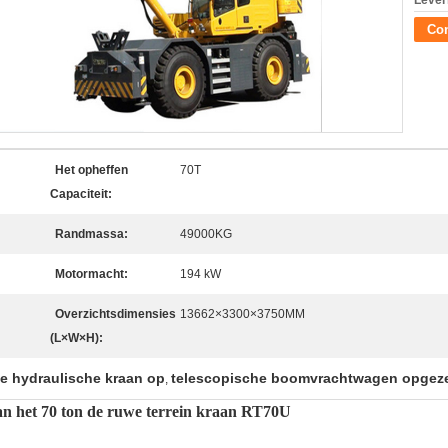
Lever
Con
Het opheffen
70T
Capaciteit:
Randmassa:
49000KG
Motormacht:
194 kW
Overzichtsdimensies
13662×3300×3750MM
(L×W×H):
e hydraulische kraan op
telescopische boomvrachtwagen opgeze
,
an het 70 ton de ruwe terrein kraan RT70U