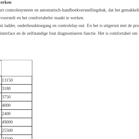
werken
uurt controlesysteem en automatisch-handboekversnellingsbak, dat het gemakkeli
voorstelt en het comfortabeler maakt te werken.
imt ladder, onderhoudstoegang en controlelay-out. En het is uitgerust met de p
nterface en de zelfstandige fout diagnostiseren functie. Het is comfortabel om
13150
3180
3750
4000
2400
49000
25500
23500