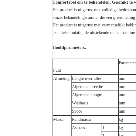
Comfortabel om te behandelen, Geschikt te 
Het product is uitgerust met volledige hydro-st
omzet behandelingsruimte, die een grensmening 
Het product is uitgerust met vermenselijkt bekl
technieksimulatie; de uitstekende mens-machine i
Hoofdparameters:
Parameter
Punt
Afmeting
Lengte over alles
mm
Algemene breedte
mm
Algemene hoogte
mm
Wielbasis
mm
Spoor
mm
Massa
Randmassa
kg
Asmassa
II
kg
II
kg