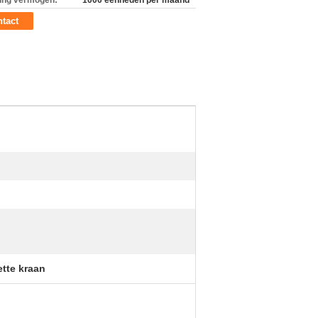
ing vermogen:
1000 eenheden per maand
tact
tte kraan