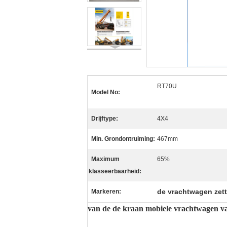
RT70U
Model No:
Drijftype:
4X4
Min. Grondontruiming:
467mm
Maximum
65%
klasseerbaarheid:
de vrachtwagen zett
Markeren:
van de de kraan mobiele vrachtwagen v