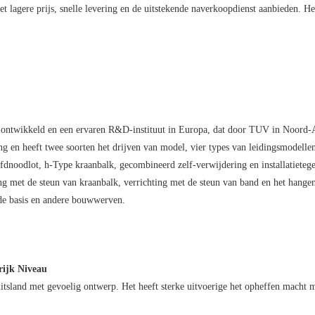
et lagere prijs, snelle levering en de uitstekende naverkoopdienst aanbieden. H
twikkeld en een ervaren R&D-instituut in Europa, dat door TUV in Noord-Ame
ing en heeft twee soorten het drijven van model, vier types van leidingsmodelle
oofdnoodlot, h-Type kraanbalk, gecombineerd zelf-verwijdering en installatieteg
ng met de steun van kraanbalk, verrichting met de steun van band en het hange
nde basis en andere bouwwerven.
rijk Niveau
tsland met gevoelig ontwerp. Het heeft sterke uitvoerige het opheffen macht