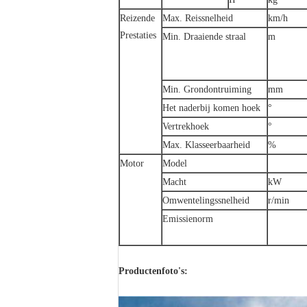
Reizende
Max. Reissnelheid
km/h
Prestaties
Min. Draaiende straal
m
Min. Grondontruiming
mm
Het naderbij komen hoek
°
Vertrekhoek
°
Max. Klasseerbaarheid
%
Motor
Model
Macht
kW
Omwentelingssnelheid
r/min
Emissienorm
Productenfoto's: