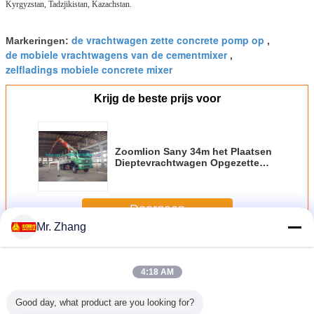
Kyrgyzstan, Tadzjikistan, Kazachstan.
de vrachtwagen zette concrete pomp op
Markeringen:
,
de mobiele vrachtwagens van de cementmixer
,
zelfladings mobiele concrete mixer
Krijg de beste prijs voor
Zoomlion Sany 34m het Plaatsen
Dieptevrachtwagen Opgezette
Concrete Pomp 34X-4Z met
Output van 120m ³ /h
Bouwmateriaal
Doorgaan
Mr. Zhang
Concreet Bouwmateriaal
Meer
4:18 AM
Good day, what product are you looking for?