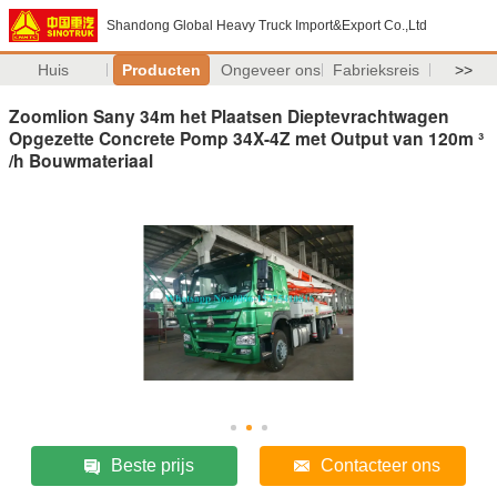
Shandong Global Heavy Truck Import&Export Co.,Ltd
Huis
Producten
Ongeveer ons
Fabrieksreis
>>
Zoomlion Sany 34m het Plaatsen Dieptevrachtwagen
Opgezette Concrete Pomp 34X-4Z met Output van 120m ³
/h Bouwmateriaal
Beste prijs
Contacteer ons