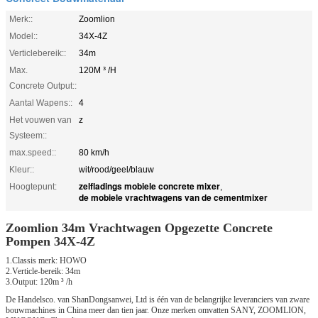
Merk::
Zoomlion
Model::
34X-4Z
Verticlebereik::
34m
Max.
120M ³ /H
Concrete Output::
Aantal Wapens::
4
Het vouwen van
z
Systeem::
max.speed::
80 km/h
Kleur::
wit/rood/geel/blauw
zelfladings mobiele concrete mixer
Hoogtepunt:
,
de mobiele vrachtwagens van de cementmixer
Zoomlion 34m Vrachtwagen Opgezette Concrete
Pompen 34X-4Z
1.Classis merk: HOWO
2.Verticle-bereik: 34m
3.Output: 120m ³ /h
De Handelsco. van ShanDongsanwei, Ltd is één van de belangrijke leveranciers van zware
bouwmachines in China meer dan tien jaar. Onze merken omvatten SANY, ZOOMLION,