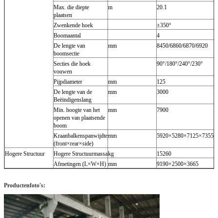
Max. die diepte
m
20.1
plaatsen
Zwenkende hoek
±350°
Boomaantal
4
De lengte van
mm
8450/6860/6870/6920
boomsectie
Secties die hoek
90°/180°/240°/230°
vouwen
Pijpdiameter
mm
125
De lengte van de
mm
3000
Beëindigenslang
Min. hoogte van het
mm
7900
openen van plaatsende
boom
Kraanbalkenspanwijdte
mm
5920×5280×7125×7355
(front×rear×side)
Hogere Structuur
Hogere Structuurmassa
kg
15260
Afmetingen (L×W×H)
mm
9190×2500×3665
Productenfoto's: