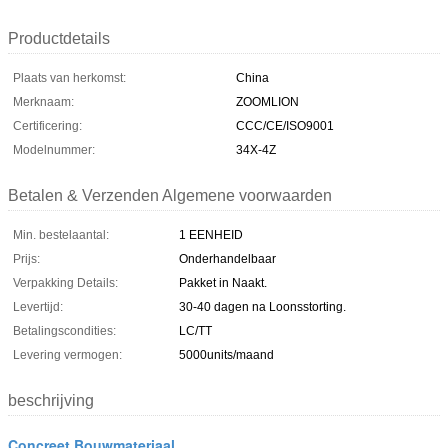
Productdetails
Plaats van herkomst:
China
Merknaam:
ZOOMLION
Certificering:
CCC/CE/ISO9001
Modelnummer:
34X-4Z
Betalen & Verzenden Algemene voorwaarden
Min. bestelaantal:
1 EENHEID
Prijs:
Onderhandelbaar
Verpakking Details:
Pakket in Naakt.
Levertijd:
30-40 dagen na Loonsstorting.
Betalingscondities:
LC/TT
Levering vermogen:
5000units/maand
beschrijving
Concreet Bouwmateriaal