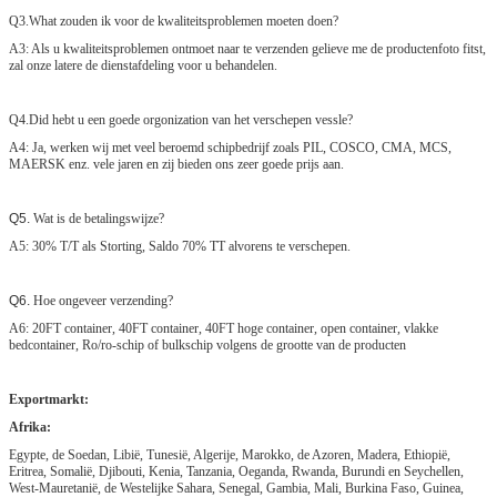
Q3.What zouden ik voor de kwaliteitsproblemen moeten doen?
A3: Als u kwaliteitsproblemen ontmoet naar te verzenden gelieve me de productenfoto fitst,
zal onze latere de dienstafdeling voor u behandelen.
Q4.Did hebt u een goede orgonization van het verschepen vessle?
A4: Ja, werken wij met veel beroemd schipbedrijf zoals PIL, COSCO, CMA, MCS,
MAERSK enz. vele jaren en zij bieden ons zeer goede prijs aan.
Q5.
Wat is de betalingswijze?
A5: 30% T/T als Storting, Saldo 70% TT alvorens te verschepen.
Q6.
Hoe ongeveer verzending?
A6: 20FT container, 40FT container, 40FT hoge container, open container, vlakke
bedcontainer, Ro/ro-schip of bulkschip volgens de grootte van de producten
Exportmarkt:
Afrika:
Egypte, de Soedan, Libië, Tunesië, Algerije, Marokko, de Azoren, Madera, Ethiopië,
Eritrea, Somalië, Djibouti, Kenia, Tanzania, Oeganda, Rwanda, Burundi en Seychellen,
West-Mauretanië, de Westelijke Sahara, Senegal, Gambia, Mali, Burkina Faso, Guinea,