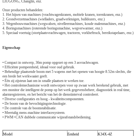
LIUGONG, Changlin, enz.
Onze producten behandelen:
1. Het hijsen van machines (vrachtwagenkranen, mobiele kranen, torenkranen, enz.)
2. Grondverzetmachines (wielladers, graafwerktuigen, bulldozers, enz.)
3. Wegenbouwmachines (wegwalsen, nivelleermachines, koude malenmachines, enz.)
4. Boringsmachines (roterende boringsmachine, wegverwarmer, enz.)
5. Speciaal voertuig (stortplaatsvrachtwagen, tractoren, vorkheftruck, bereikstapelaars, enz.)
Eigenschap
• Compact in ontwerp, 36m pomp opgezet op een 3 asvrachtwagen.
• Efficiënte pompeenheid, ideaal voor oud gebruik.
• Behendige plaatsende boom met 5 wapens met het openen van hoogte 8.52m slechts, die
een brede het werkwaaier geeft.
• Één zij zijsteun laat om in smalle plaatsen te werken toe.
• Het controlemechanisme wordt ontworpen voor op zwaar werk berekend gebruik, met
een monitor die intelligent de pomp op het werk gegevensbeheer, diagnostiek in real time,
alarmregistreren, en het bericht van het de dienstinterval controleert.
• Diverse configuraties en hoog - kwaliteitscomponenten.
• De boom van de bevochtigingstechnologie.
• De controle van de boomstabilisatie.
• Meertalig mens-machine interfacesysteem.
• PWM+CAN dubbele communicatie wijzeafstandsbediening.
Model
Eenheid
K34X-4Z