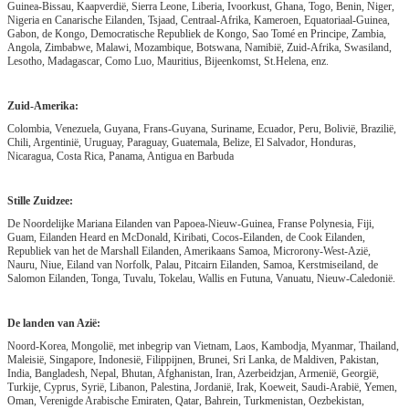
Guinea-Bissau, Kaapverdië, Sierra Leone, Liberia, Ivoorkust, Ghana, Togo, Benin, Niger,
Nigeria en Canarische Eilanden, Tsjaad, Centraal-Afrika, Kameroen, Equatoriaal-Guinea,
Gabon, de Kongo, Democratische Republiek de Kongo, Sao Tomé en Principe, Zambia,
Angola, Zimbabwe, Malawi, Mozambique, Botswana, Namibië, Zuid-Afrika, Swasiland,
Lesotho, Madagascar, Como Luo, Mauritius, Bijeenkomst, St.Helena, enz.
Zuid-Amerika:
Colombia, Venezuela, Guyana, Frans-Guyana, Suriname, Ecuador, Peru, Bolivië, Brazilië,
Chili, Argentinië, Uruguay, Paraguay, Guatemala, Belize, El Salvador, Honduras,
Nicaragua, Costa Rica, Panama, Antigua en Barbuda
Stille Zuidzee:
De Noordelijke Mariana Eilanden van Papoea-Nieuw-Guinea, Franse Polynesia, Fiji,
Guam, Eilanden Heard en McDonald, Kiribati, Cocos-Eilanden, de Cook Eilanden,
Republiek van het de Marshall Eilanden, Amerikaans Samoa, Microrony-West-Azië,
Nauru, Niue, Eiland van Norfolk, Palau, Pitcairn Eilanden, Samoa, Kerstmiseiland, de
Salomon Eilanden, Tonga, Tuvalu, Tokelau, Wallis en Futuna, Vanuatu, Nieuw-Caledonië.
De landen van Azië:
Noord-Korea, Mongolië, met inbegrip van Vietnam, Laos, Kambodja, Myanmar, Thailand,
Maleisië, Singapore, Indonesië, Filippijnen, Brunei, Sri Lanka, de Maldiven, Pakistan,
India, Bangladesh, Nepal, Bhutan, Afghanistan, Iran, Azerbeidzjan, Armenië, Georgië,
Turkije, Cyprus, Syrië, Libanon, Palestina, Jordanië, Irak, Koeweit, Saudi-Arabië, Yemen,
Oman, Verenigde Arabische Emiraten, Qatar, Bahrein, Turkmenistan, Oezbekistan,