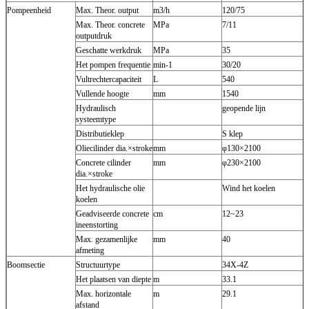
Pompeenheid
Max. Theor. output
m3/h
120/75
Max. Theor. concrete
MPa
7/11
outputdruk
Geschatte werkdruk
MPa
35
Het pompen frequentie
min-1
30/20
Vultrechtercapaciteit
L
540
Vullende hoogte
mm
1540
Hydraulisch
geopende lijn
systeemtype
Distributieklep
S klep
Oliecilinder dia.×stroke
mm
φ130×2100
Concrete cilinder
mm
φ230×2100
dia.×stroke
Het hydraulische olie
Wind het koelen
koelen
Geadviseerde concrete
cm
12~23
ineenstorting
Max. gezamenlijke
mm
40
afmeting
Boomsectie
Structuurtype
34X-4Z
Het plaatsen van diepte
m
33.1
Max. horizontale
m
29.1
afstand