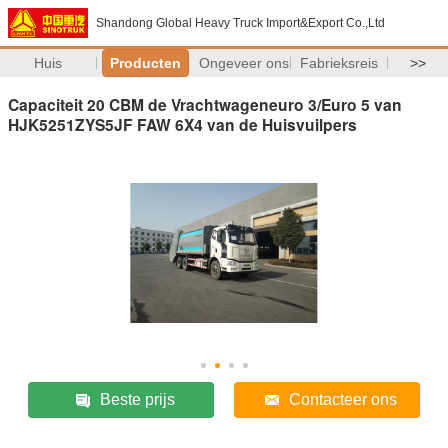
Shandong Global Heavy Truck Import&Export Co.,Ltd
Huis
Producten
Ongeveer ons
Fabrieksreis
>>
Capaciteit 20 CBM de Vrachtwageneuro 3/Euro 5 van
HJK5251ZYS5JF FAW 6X4 van de Huisvuilpers
Beste prijs
Contacteer ons