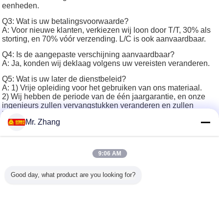
eenheden.
Q3: Wat is uw betalingsvoorwaarde?
A: Voor nieuwe klanten, verkiezen wij loon door T/T, 30% als
storting, en 70% vóór verzending. L/C is ook aanvaardbaar.
Q4: Is de aangepaste verschijning aanvaardbaar?
A: Ja, konden wij deklaag volgens uw vereisten veranderen.
Q5: Wat is uw later de dienstbeleid?
A: 1) Vrije opleiding voor het gebruiken van ons materiaal.
2) Wij hebben de periode van de één jaargarantie, en onze
ingenieurs zullen vervangstukken veranderen en zullen
kostenloos de diensten tijdens deze periode verlenen.
Mr. Zhang
3) Als de ordehoeveelheid groot is, kan ons bedrijf opstelling
een later de dienstcentrum in uw land en onze ingenieurs
konden de geschiktere diensten verlenen.
vliegtuigen refueler vrachtwagens
9:06 AM
Markeringen:
,
de vrachtwagen zette concrete pomp op
,
de tankervrachtwagen van de rioleringszuiging
Good day, what product are you looking for?
Krijg de beste prijs voor