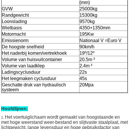
(mm)
GVW
25000kg
Randgewicht
15300kg
Loonslading
9570kg
Wielbasis
4350+1350mm
Motormacht
195Kw
Emissienorm
Nationaal V =Euro V
De hoogste snelheid
90km/h
Het naderbij komen/vertrekhoek
19º/12º
Volume van huisvuilcontainer
20.5m ³
Volume van laadklep
2.4m ³
Ladingscyclusduur
22s
Het leegmaken cyclusduur
45s
Geschatte druk van hydraulisch
20Mpa
systeem
Hoofdlijnen:
Het voertuiglichaam wordt gemaakt van hoogstaande en
1.
met hoge weerstand weer-bestand en slijtvaste staalplaat, met
lichtgewicht, lange levensduur en hoge gebruiksfactor van