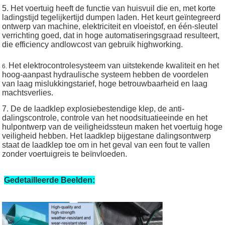
5. Het voertuig heeft de functie van huisvuil die en, met korte
ladingstijd tegelijkertijd dumpen laden. Het keurt geïntegreerd
ontwerp van machine, elektriciteit en vloeistof, en één-sleutel
verrichting goed, dat in hoge automatiseringsgraad resulteert,
die efficiency andlowcost van gebruik highworking.
Het elektrocontrolesysteem van uitstekende kwaliteit en het
6.
hoog-aanpast hydraulische systeem hebben de voordelen
van laag mislukkingstarief, hoge betrouwbaarheid en laag
machtsverlies.
7. De de laadklep explosiebestendige klep, de anti-
dalingscontrole, controle van het noodsituatieeinde en het
hulpontwerp van de veiligheidssteun maken het voertuig hoge
veiligheid hebben. Het laadklep bijgestane dalingsontwerp
staat de laadklep toe om in het geval van een fout te vallen
zonder voertuigreis te beïnvloeden.
Gedetailleerde Beelden: