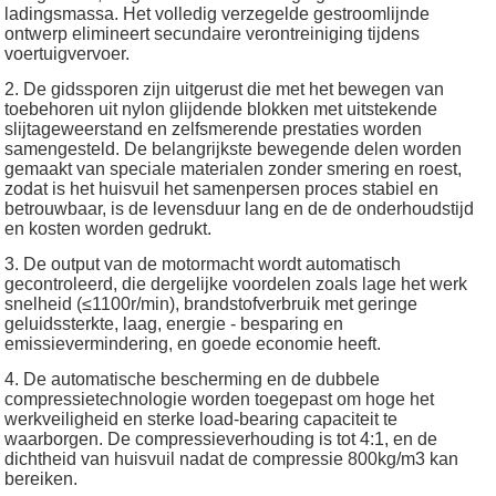
ladingsmassa. Het volledig verzegelde gestroomlijnde
ontwerp elimineert secundaire verontreiniging tijdens
voertuigvervoer.
2. De gidssporen zijn uitgerust die met het bewegen van
toebehoren uit nylon glijdende blokken met uitstekende
slijtageweerstand en zelfsmerende prestaties worden
samengesteld. De belangrijkste bewegende delen worden
gemaakt van speciale materialen zonder smering en roest,
zodat is het huisvuil het samenpersen proces stabiel en
betrouwbaar, is de levensduur lang en de de onderhoudstijd
en kosten worden gedrukt.
3. De output van de motormacht wordt automatisch
gecontroleerd, die dergelijke voordelen zoals lage het werk
snelheid (≤1100r/min), brandstofverbruik met geringe
geluidssterkte, laag, energie - besparing en
emissievermindering, en goede economie heeft.
4. De automatische bescherming en de dubbele
compressietechnologie worden toegepast om hoge het
werkveiligheid en sterke load-bearing capaciteit te
waarborgen. De compressieverhouding is tot 4:1, en de
dichtheid van huisvuil nadat de compressie 800kg/m3 kan
bereiken.