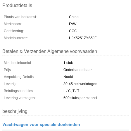
Productdetails
Plaats van herkomst:
China
Merknaam:
FAW
Certificering:
CCC
Modelnummer:
HJK5251ZYS5JF
Betalen & Verzenden Algemene voorwaarden
Min. bestelaantal:
1 stuk
Prijs:
Onderhandelbaar
Verpakking Details:
Naakt
Levertijd:
30-45 het werkdagen
Betalingscondities:
L / C, T / T
Levering vermogen:
500 stuks per maand
beschrijving
Vrachtwagen voor speciale doeleinden