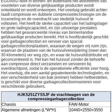
EGUARD door in binnen- en buitenland het absorberen van
voordelen van diverse gelijkaardige producten wordt
ontwikkeld en wordt ontworpen. Het voertuig gebruikt achter-
laadt compressie en dubbele compressietechnologie om de
inzameling en de overdracht van stedelijk huisvuil te
voltooien. Het heeft de sterke capaciteit van het ladingslager
en grote ladingscapaciteit, en zijn uitvoerige prestaties
hebben het geavanceerde niveau van binnenlandse
gelijkaardige producten bereikt. Het is hoofdzakelijk geschikt
voor garbagecollection en vervoer van spacial
garbagecollectionplaatsen, waaraan de wegen vrij ruim zijn,
waarvan de plaatsen van de huisvuilverwijdering (meer dan
30 kilometers) ver weg zijn, en waar de huisvuildistributie vrij
geconcentreerd is. Het kan het huisvuil zonder de behoefte
aan compressie direct verzamelen en vervoeren bij
overdrachtpost, zodat is de operationele efficiëntie zeer hoog.
Het voertuig, die een aantal gepatenteerde technologieën, en
een verscheidenheid van bak (emmer) hebben heftoestellen,
is geschikt voor diverse garbagecollectionmanieren voor
verschillende gebruikers.
HJK5251ZYS5JF de vrachtwagen van de
compressiegarbagecollection
Chassis
FAW-Motor
Algemene afmetingen (L*W*H)
10440×2550×3550