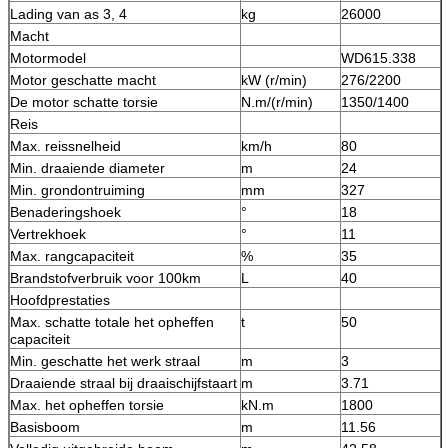
Lading van as 3, 4
kg
26000
Macht
Motormodel
WD615.338
Motor geschatte macht
kW (r/min)
276/2200
De motor schatte torsie
N.m/(r/min)
1350/1400
Reis
Max. reissnelheid
km/h
80
Min. draaiende diameter
m
24
Min. grondontruiming
mm
327
Benaderingshoek
°
18
Vertrekhoek
°
11
Max. rangcapaciteit
%
35
Brandstofverbruik voor 100km
L
40
Hoofdprestaties
Max. schatte totale het opheffen
t
50
capaciteit
Min. geschatte het werk straal
m
3
Draaiende straal bij draaischijfstaart
m
3.71
Max. het opheffen torsie
kN.m
1800
Basisboom
m
11.56