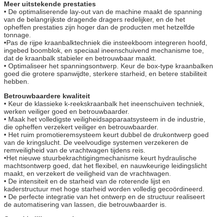
Meer uitstekende prestaties
• De optimaliserende lay-out van de machine maakt de spanning
van de belangrijkste dragende dragers redelijker, en de het
opheffen prestaties zijn hoger dan de producten met hetzelfde
tonnage.
•Pas de rijpe kraanbalktechniek die insteekboom integreren hoofd,
ingebed boomblok, en speciaal ineenschuivend mechanisme toe,
dat de kraanbalk stabieler en betrouwbaar maakt.
• Optimaliseer het spanningsontwerp. Keur de box-type kraanbalken
goed die grotere spanwijdte, sterkere starheid, en betere stabiliteit
hebben.
Betrouwbaardere kwaliteit
• Keur de klassieke k-reekskraanbalk het ineenschuiven techniek,
werken veiliger goed en betrouwbaarder.
• Maak het volledigste veiligheidsapparaatsysteem in de industrie,
die opheffen verzekert veiliger en betrouwbaarder.
• Het ruim promotieremsysteem keurt dubbel de drukontwerp goed
van de kringslucht. De veelvoudige systemen verzekeren de
remveiligheid van de vrachtwagen tijdens reis.
•Het nieuwe stuurbekrachtigingmechanisme keurt hydraulische
machtsontwerp goed, dat het flexibel, en nauwkeurige leidingslicht
maakt, en verzekert de veiligheid van de vrachtwagen.
• De intensiteit en de starheid van de roterende lijst en
kaderstructuur met hoge starheid worden volledig gecoördineerd.
• De perfecte integratie van het ontwerp en de structuur realiseert
de automatisering van lassen, die betrouwbaarder is.