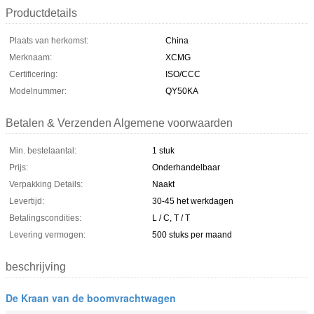
Productdetails
Plaats van herkomst:
China
Merknaam:
XCMG
Certificering:
ISO/CCC
Modelnummer:
QY50KA
Betalen & Verzenden Algemene voorwaarden
Min. bestelaantal:
1 stuk
Prijs:
Onderhandelbaar
Verpakking Details:
Naakt
Levertijd:
30-45 het werkdagen
Betalingscondities:
L / C, T / T
Levering vermogen:
500 stuks per maand
beschrijving
De Kraan van de boomvrachtwagen