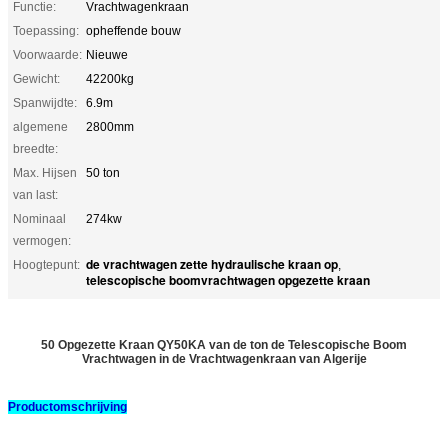
Functie:
Vrachtwagenkraan
Toepassing:
opheffende bouw
Voorwaarde:
Nieuwe
Gewicht:
42200kg
Spanwijdte:
6.9m
algemene
2800mm
breedte:
Max. Hijsen
50 ton
van last:
Nominaal
274kw
vermogen:
de vrachtwagen zette hydraulische kraan op
Hoogtepunt:
,
telescopische boomvrachtwagen opgezette kraan
50 Opgezette Kraan QY50KA van de ton de Telescopische Boom
Vrachtwagen in de Vrachtwagenkraan van Algerije
Productomschrijving