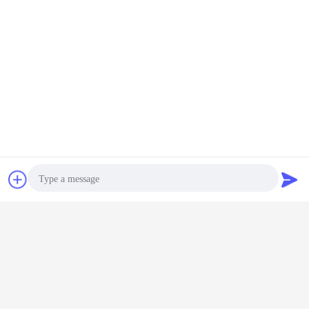
Chat
Vraag een offerte
aan
Photo
Video Call