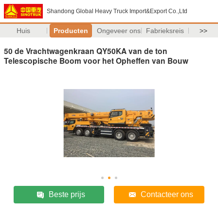
Shandong Global Heavy Truck Import&Export Co.,Ltd
Huis
Producten
Ongeveer ons
Fabrieksreis
>>
50 de Vrachtwagenkraan QY50KA van de ton
Telescopische Boom voor het Opheffen van Bouw
Beste prijs
Contacteer ons