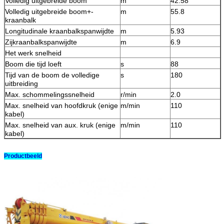
Volledig uitgebreide boom
m
42.58
Volledig uitgebreide boom+-
m
55.8
kraanbalk
Longitudinale kraanbalkspanwijdte
m
5.93
Zijkraanbalkspanwijdte
m
6.9
Het werk snelheid
Boom die tijd loeft
s
88
Tijd van de boom de volledige
s
180
uitbreiding
Max. schommelingssnelheid
r/min
2.0
Max. snelheid van hoofdkruk (enige
m/min
110
kabel)
Max. snelheid van aux. kruk (enige
m/min
110
kabel)
Productbeeld