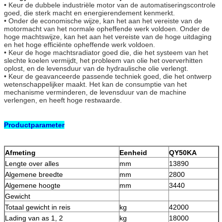
• Keur de dubbele industriële motor van de automatiseringscontrole
goed, die sterk macht en energierendement kenmerkt.
• Onder de economische wijze, kan het aan het vereiste van de
motormacht van het normale opheffende werk voldoen. Onder de
hoge machtswijze, kan het aan het vereiste van de hoge uitdaging
en het hoge efficiënte opheffende werk voldoen.
• Keur de hoge machtsradiator goed die, die het systeem van het
slechte koelen vermijdt, het probleem van olie het oververhitten
oplost, en de levensduur van de hydraulische olie verlengt.
• Keur de geavanceerde passende techniek goed, die het ontwerp
wetenschappelijker maakt. Het kan de consumptie van het
mechanisme verminderen, de levensduur van de machine
verlengen, en heeft hoge restwaarde.
Productparameter
Afmeting
Eenheid
QY50KA
Lengte over alles
mm
13890
Algemene breedte
mm
2800
Algemene hoogte
mm
3440
Gewicht
Totaal gewicht in reis
kg
42000
Lading van as 1, 2
kg
18000