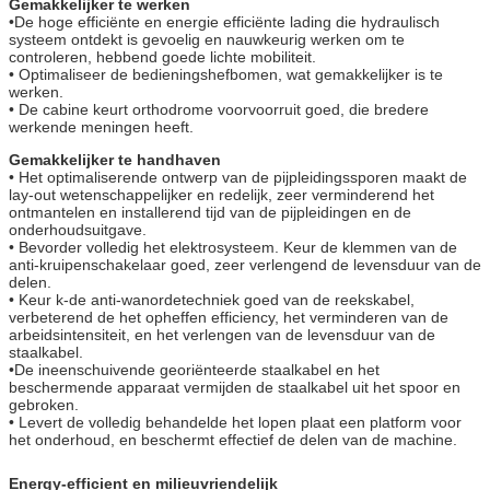
Gemakkelijker te werken
•De hoge efficiënte en energie efficiënte lading die hydraulisch
systeem ontdekt is gevoelig en nauwkeurig werken om te
controleren, hebbend goede lichte mobiliteit.
• Optimaliseer de bedieningshefbomen, wat gemakkelijker is te
werken.
• De cabine keurt orthodrome voorvoorruit goed, die bredere
werkende meningen heeft.
Gemakkelijker te handhaven
• Het optimaliserende ontwerp van de pijpleidingssporen maakt de
lay-out wetenschappelijker en redelijk, zeer verminderend het
ontmantelen en installerend tijd van de pijpleidingen en de
onderhoudsuitgave.
• Bevorder volledig het elektrosysteem. Keur de klemmen van de
anti-kruipenschakelaar goed, zeer verlengend de levensduur van de
delen.
• Keur k-de anti-wanordetechniek goed van de reekskabel,
verbeterend de het opheffen efficiency, het verminderen van de
arbeidsintensiteit, en het verlengen van de levensduur van de
staalkabel.
•De ineenschuivende georiënteerde staalkabel en het
beschermende apparaat vermijden de staalkabel uit het spoor en
gebroken.
• Levert de volledig behandelde het lopen plaat een platform voor
het onderhoud, en beschermt effectief de delen van de machine.
Energy-efficient en milieuvriendelijk