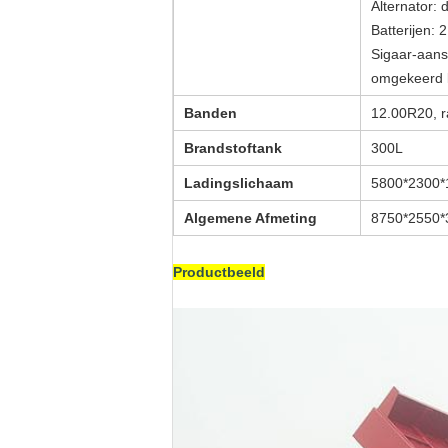
Alternator: 
Batterijen: 
Sigaar-aanst
omgekeerd l
Banden
12.00R20, r
Brandstoftank
300L
Ladingslichaam
5800*2300*
Algemene Afmeting
8750*2550
Productbeeld