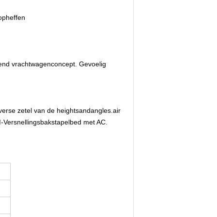
opheffen
kend vrachtwagenconcept. Gevoelig 
erse zetel van de heightsandangles.air 
TM-Versnellingsbakstapelbed met AC.