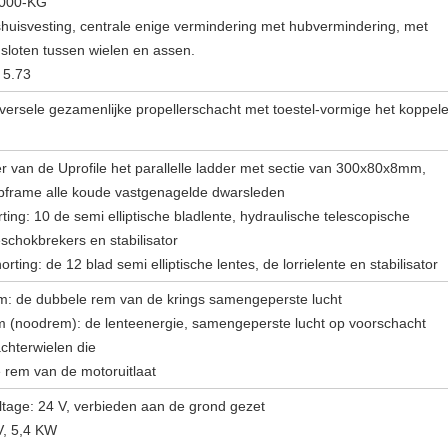
6000-KG
huisvesting, centrale enige vermindering met hubvermindering, met
e sloten tussen wielen en assen.
 5.73
versele gezamenlijke propellerschacht met toestel-vormige het koppel
r van de Uprofile het parallelle ladder met sectie van 300x80x8mm,
ubframe alle koude vastgenagelde dwarsleden
ing: 10 de semi elliptische bladlente, hydraulische telescopische
schokbrekers en stabilisator
rting: de 12 blad semi elliptische lentes, de lorrielente en stabilisator
m: de dubbele rem van de krings samengeperste lucht
 (noodrem): de lenteenergie, samengeperste lucht op voorschacht
chterwielen die
 rem van de motoruitlaat
tage: 24 V, verbieden aan de grond gezet
V, 5,4 KW