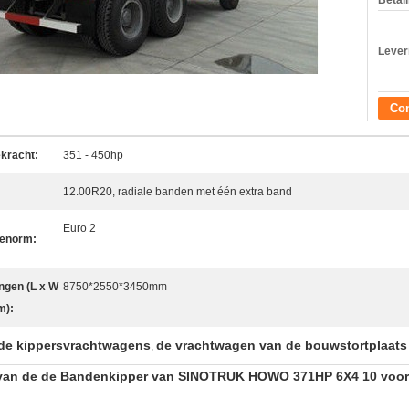
Betal
Lever
Con
kracht:
351 - 450hp
12.00R20, radiale banden met één extra band
Euro 2
enorm:
ngen (L x W
8750*2550*3450mm
m):
de kippersvrachtwagens
de vrachtwagen van de bouwstortplaats
,
van de de Bandenkipper van SINOTRUK HOWO 371HP 6X4 10 voor E