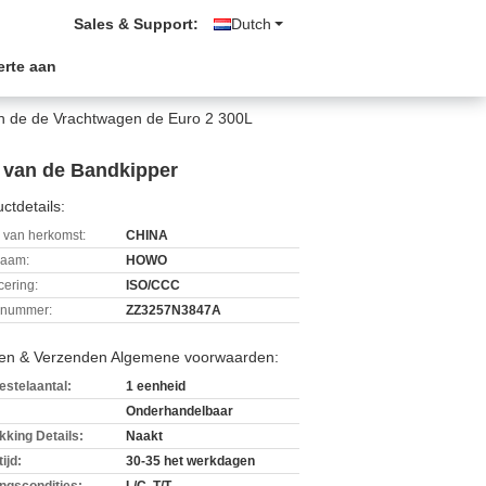
Sales & Support:
Dutch
erte aan
n de de Vrachtwagen de Euro 2 300L
 van de Bandkipper
ctdetails:
 van herkomst:
CHINA
aam:
HOWO
icering:
ISO/CCC
lnummer:
ZZ3257N3847A
len & Verzenden Algemene voorwaarden:
estelaantal:
1 eenheid
Onderhandelbaar
kking Details:
Naakt
ijd:
30-35 het werkdagen