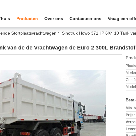
Thuis
Producten
Over ons
Contacteer ons
Vraag een off
ende Stortplaatsvrachtwagen
Sinotruk Howo 371HP 6X4 10 Tank va
nk van de de Vrachtwagen de Euro 2 300L Brandstof
Produ
Plaats
Merkn
Certif
Mode
Beta
Min. b
Prijs:
Verpa
Levert