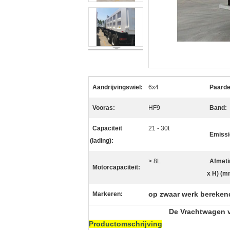
Aandrijvingswiel:
6x4
Paarde
Vooras:
HF9
Band:
Capaciteit
21 - 30t
Emissi
(lading):
> 8L
Afmeti
Motorcapaciteit:
x H) (m
op zwaar werk bereken
Markeren:
De Vrachtwagen 
Productomschrijving