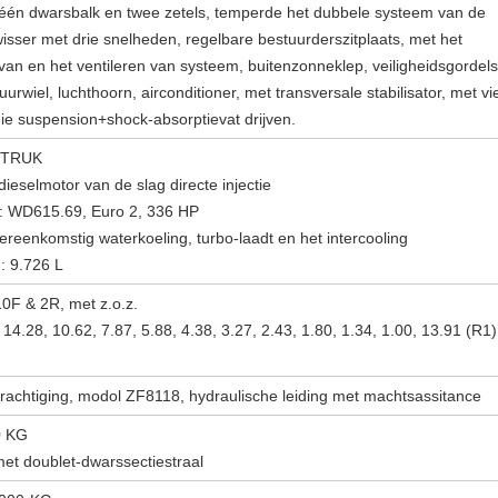
én dwarsbalk en twee zetels, temperde het dubbele systeem van de
isser met drie snelheden, regelbare bestuurderszitplaats, met het
an en het ventileren van systeem, buitenzonneklep, veiligheidsgordels
uurwiel, luchthoorn, airconditioner, met transversale stabilisator, met vi
die suspension+shock-absorptievat drijven.
OTRUK
dieselmotor van de slag directe injectie
: WD615.69, Euro 2, 336 HP
vereenkomstig waterkoeling, turbo-laadt en het intercooling
: 9.726 L
F & 2R, met z.o.z.
14.28, 10.62, 7.87, 5.88, 4.38, 3.27, 2.43, 1.80, 1.34, 1.00, 13.91 (R1)
rachtiging, modol ZF8118, hydraulische leiding met machtsassitance
0 KG
met doublet-dwarssectiestraal