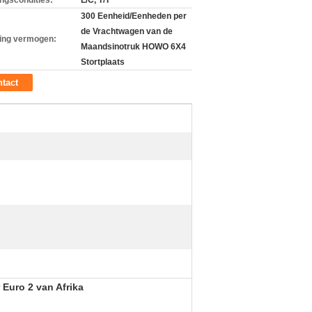
ingscondities:
L/C, T/T
300 Eenheid/Eenheden per
de Vrachtwagen van de
ing vermogen:
Maandsinotruk HOWO 6X4
Stortplaats
tact
uro 2 van Afrika