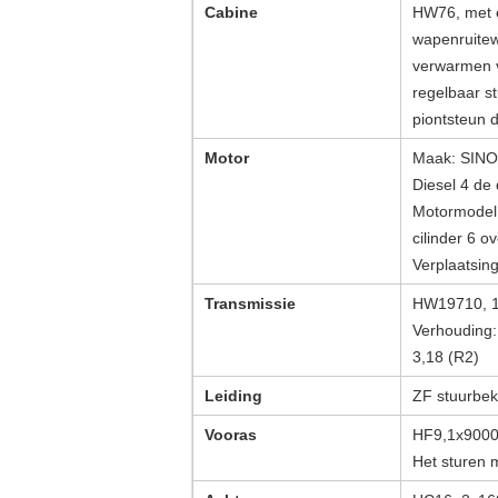
Cabine
HW76, met é
wapenruitew
verwarmen v
regelbaar st
piontsteun 
Motor
Maak: SIN
Diesel 4 de 
Motormodel
cilinder 6 o
Verplaatsing
Transmissie
HW19710, 10
Verhouding: 
3,18 (R2)
Leiding
ZF stuurbek
Vooras
HF9,1x900
Het sturen 