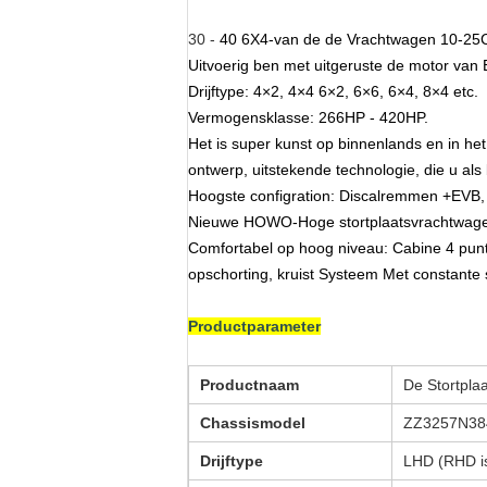
30 -
40 6X4-van de de Vrachtwagen 10-25CB
Uitvoerig ben met uitgeruste de motor van
Drijftype: 4×2, 4×4 6×2, 6×6, 6×4, 8×4 etc.
Vermogensklasse: 266HP - 420HP.
Het is super kunst op binnenlands en in he
ontwerp, uitstekende technologie, die u al
Hoogste configration: Discalremmen +EVB
Nieuwe HOWO-Hoge stortplaatsvrachtwagen, 
Comfortabel op hoog niveau: Cabine 4 punth
opschorting, kruist Systeem Met constante 
Productparameter
Productnaam
De Stortpl
Chassismodel
ZZ3257N38
Drijftype
LHD (RHD is 