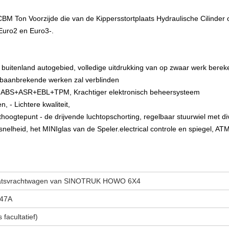
M Ton Voorzijde die van de Kippersstortplaats Hydraulische Cilinder 
 Euro2 en Euro3-.
t buitenland autogebied, volledige uitdrukking van op zwaar werk bere
s baanbrekende werken zal verblinden
, ABS+ASR+EBL+TPM, Krachtiger elektronisch beheersysteem
- Lichtere kwaliteit,
oogtepunt - de drijvende luchtopschorting, regelbaar stuurwiel met div
snelheid, het MINIglas van de Speler.electrical controle en spiegel, A
aatsvrachtwagen van SINOTRUK HOWO 6X4
47A
facultatief)