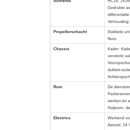
Achteras
HC16, 2x1
Gedrukte as
differentiël
Verhouding:
Propellerschacht
Dubbele uni
flens
Chassis
Kader: Kade
versterkt s
Vooropschort
dubbel-actie
Achteropscho
Rem
De dienstre
Parkerenrem
werken en a
Hulprem: de
Electrics
Werkend vol
Aanzet: 24 