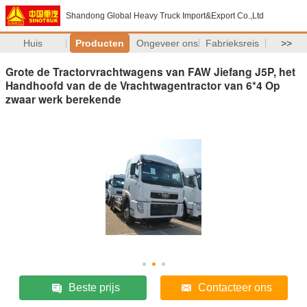
Shandong Global Heavy Truck Import&Export Co.,Ltd
Huis
Producten
Ongeveer ons
Fabrieksreis
>>
Grote de Tractorvrachtwagens van FAW Jiefang J5P, het
Handhoofd van de de Vrachtwagentractor van 6*4 Op
zwaar werk berekende
Beste prijs
Contacteer ons