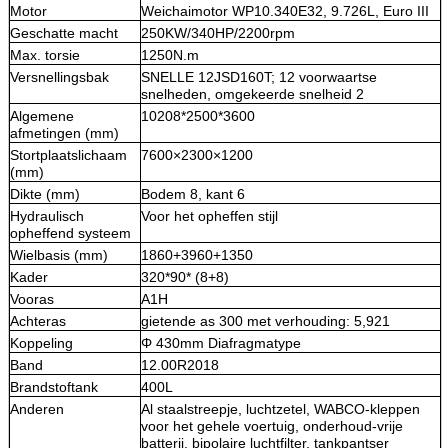
Motor
Weichaimotor WP10.340E32, 9.726L, Euro III
Geschatte macht
250KW/340HP/2200rpm
Max. torsie
1250N.m
Versnellingsbak
SNELLE 12JSD160T; 12 voorwaartse
snelheden, omgekeerde snelheid 2
Algemene
10208*2500*3600
afmetingen (mm)
Stortplaatslichaam
7600×2300×1200
(mm)
Dikte (mm)
Bodem 8, kant 6
Hydraulisch
Voor het opheffen stijl
opheffend systeem
Wielbasis (mm)
1860+3960+1350
Kader
320*90* (8+8)
Vooras
A1H
Achteras
gietende as 300 met verhouding: 5,921
Koppeling
Φ 430mm Diafragmatype
Band
12.00R2018
Brandstoftank
400L
Anderen
Al staalstreepje, luchtzetel, WABCO-kleppen
voor het gehele voertuig, onderhoud-vrije
batterij, bipolaire luchtfilter, tankpantser