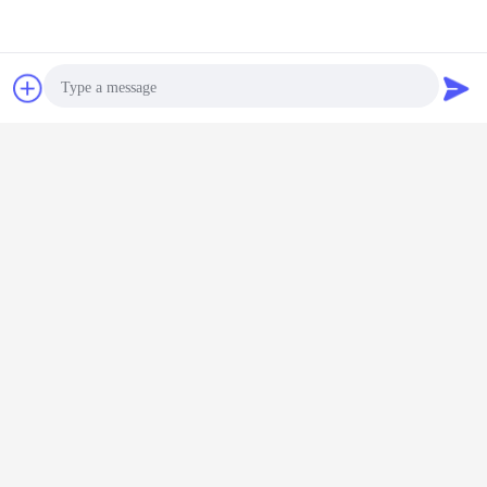
Chat
Vraag een offerte
aan
Photo
Video Call
Audio Call
de vrachtwagen van de bouwstortplaats
Markeringen:
,
op zwaar werk berekende kippersvrachtwagens
,
de vrachtwagen van de zandstortplaats
Krijg de beste prijs voor