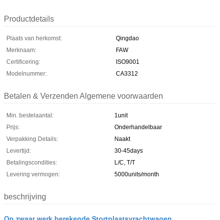
Productdetails
Plaats van herkomst:
Qingdao
Merknaam:
FAW
Certificering:
ISO9001
Modelnummer:
CA3312
Betalen & Verzenden Algemene voorwaarden
Min. bestelaantal:
1unit
Prijs:
Onderhandelbaar
Verpakking Details:
Naakt
Levertijd:
30-45days
Betalingscondities:
L/C, T/T
Levering vermogen:
5000units/month
beschrijving
Op zwaar werk berekende Stortplaatsvrachtwagen