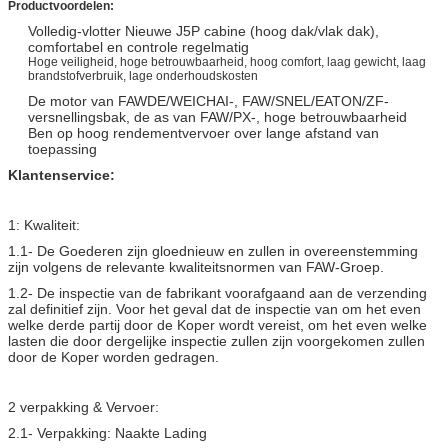
Productvoordelen:
Volledig-vlotter Nieuwe J5P cabine (hoog dak/vlak dak),
comfortabel en controle regelmatig
Hoge veiligheid, hoge betrouwbaarheid, hoog comfort, laag gewicht, laag
brandstofverbruik, lage onderhoudskosten
De motor van FAWDE/WEICHAI-, FAW/SNEL/EATON/ZF-
versnellingsbak, de as van FAW/PX-, hoge betrouwbaarheid
Ben op hoog rendementvervoer over lange afstand van
toepassing
Klantenservice:
1: Kwaliteit:
1.1- De Goederen zijn gloednieuw en zullen in overeenstemming
zijn volgens de relevante kwaliteitsnormen van FAW-Groep.
1.2- De inspectie van de fabrikant voorafgaand aan de verzending
zal definitief zijn. Voor het geval dat de inspectie van om het even
welke derde partij door de Koper wordt vereist, om het even welke
lasten die door dergelijke inspectie zullen zijn voorgekomen zullen
door de Koper worden gedragen.
2 verpakking & Vervoer:
2.1- Verpakking: Naakte Lading