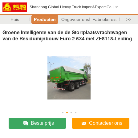
Shandong Global Heavy Truck Import&Export Co.,Ltd
Huis
Producten
Ongeveer ons
Fabrieksreis
>>
Groene Intelligente van de de Stortplaatsvrachtwagen
van de Residumijnbouw Euro 2 6X4 met ZF8118-Leiding
Beste prijs
Contacteer ons