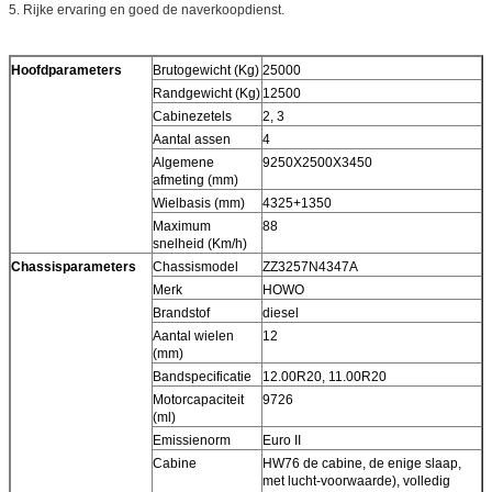
5. Rijke ervaring en goed de naverkoopdienst.
Hoofdparameters
Brutogewicht (Kg)
25000
Randgewicht (Kg)
12500
Cabinezetels
2, 3
Aantal assen
4
Algemene
9250X2500X3450
afmeting (mm)
Wielbasis (mm)
4325+1350
Maximum
88
snelheid (Km/h)
Chassisparameters
Chassismodel
ZZ3257N4347A
Merk
HOWO
Brandstof
diesel
Aantal wielen
12
(mm)
Bandspecificatie
12.00R20, 11.00R20
Motorcapaciteit
9726
(ml)
Emissienorm
Euro II
Cabine
HW76 de cabine, de enige slaap,
met lucht-voorwaarde), volledig