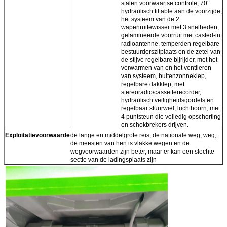
stalen voorwaartse controle, 70°
hydraulisch tiltable aan de voorzijde,
het systeem van de 2
wapenruitewisser met 3 snelheden,
gelamineerde voorruit met casted-in
radioantenne, temperden regelbare
bestuurderszitplaats en de zetel van
de stijve regelbare bijrijder, met het
verwarmen van en het ventileren
van systeem, buitenzonneklep,
regelbare dakklep, met
stereoradio/cassetterecorder,
hydraulisch veiligheidsgordels en
regelbaar stuurwiel, luchthoorn, met
4 puntsteun die volledig opschorting
en schokbrekers drijven.
Exploitatievoorwaarde
de lange en middelgrote reis, de nationale weg, weg,
de meesten van hen is vlakke wegen en de
wegvoorwaarden zijn beter, maar er kan een slechte
sectie van de ladingsplaats zijn