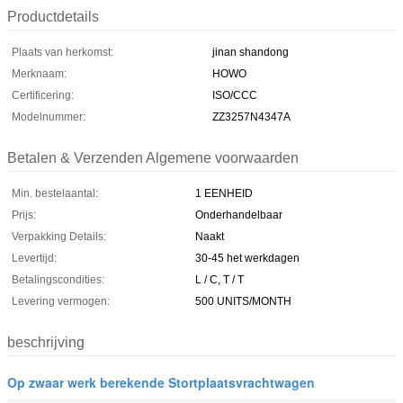
Productdetails
Plaats van herkomst:
jinan shandong
Merknaam:
HOWO
Certificering:
ISO/CCC
Modelnummer:
ZZ3257N4347A
Betalen & Verzenden Algemene voorwaarden
Min. bestelaantal:
1 EENHEID
Prijs:
Onderhandelbaar
Verpakking Details:
Naakt
Levertijd:
30-45 het werkdagen
Betalingscondities:
L / C, T / T
Levering vermogen:
500 UNITS/MONTH
beschrijving
Op zwaar werk berekende Stortplaatsvrachtwagen