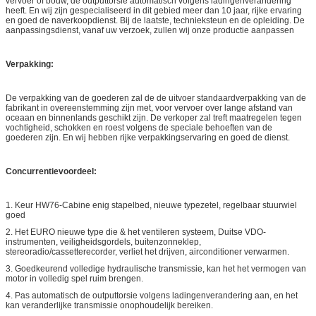
vervoer of bouw, de outputtorsie automatisch volgens ladingenverandering
heeft. En wij zijn gespecialiseerd in dit gebied meer dan 10 jaar, rijke ervaring
en goed de naverkoopdienst. Bij de laatste, technieksteun en de opleiding. De
aanpassingsdienst, vanaf uw verzoek, zullen wij onze productie aanpassen
Verpakking:
De verpakking van de goederen zal de de uitvoer standaardverpakking van de
fabrikant in overeenstemming zijn met, voor vervoer over lange afstand van
oceaan en binnenlands geschikt zijn. De verkoper zal treft maatregelen tegen
vochtigheid, schokken en roest volgens de speciale behoeften van de
goederen zijn. En wij hebben rijke verpakkingservaring en goed de dienst.
Concurrentievoordeel:
1. Keur HW76-Cabine enig stapelbed, nieuwe typezetel, regelbaar stuurwiel
goed
2. Het EURO nieuwe type die & het ventileren systeem, Duitse VDO-
instrumenten, veiligheidsgordels, buitenzonneklep,
stereoradio/cassetterecorder, verliet het drijven, airconditioner verwarmen.
3. Goedkeurend volledige hydraulische transmissie, kan het het vermogen van
motor in volledig spel ruim brengen.
4. Pas automatisch de outputtorsie volgens ladingenverandering aan, en het
kan veranderlijke transmissie onophoudelijk bereiken.