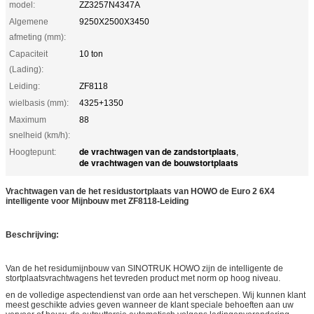
model:
ZZ3257N4347A
Algemene
9250X2500X3450
afmeting (mm):
Capaciteit
10 ton
(Lading):
Leiding:
ZF8118
wielbasis (mm):
4325+1350
Maximum
88
snelheid (km/h):
de vrachtwagen van de zandstortplaats
Hoogtepunt:
,
de vrachtwagen van de bouwstortplaats
Vrachtwagen van de het residustortplaats van HOWO de Euro 2 6X4
intelligente voor Mijnbouw met ZF8118-Leiding
Beschrijving:
Van de het residumijnbouw van SINOTRUK HOWO zijn de intelligente de
stortplaatsvrachtwagens het tevreden product met norm op hoog niveau.
en de volledige aspectendienst van orde aan het verschepen. Wij kunnen klant
meest geschikte advies geven wanneer de klant speciale behoeften aan uw