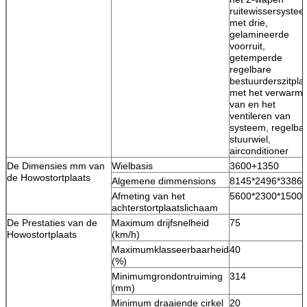
ruitewissersyste
met drie,
gelamineerde
voorruit,
getemperde
regelbare
bestuurderszitpla
met het verwarm
van en het
ventileren van
systeem, regelba
stuurwiel,
airconditioner
De Dimensies mm van
Wielbasis
3600+1350
de Howostortplaats
Algemene dimmensions
8145*2496*3386
Afmeting van het
5600*2300*1500
achterstortplaatslichaam
De Prestaties van de
Maximum drijfsnelheid
75
Howostortplaats
(km/h)
Maximumklasseerbaarheid
40
(%)
Minimumgrondontruiming
314
(mm)
Minimum draaiende cirkel
20