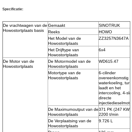
Specificatie:
De vrachtwagen van de
Gemaakt
SINOTRUK
Howostortplaats basis
Reeks
HOWO
Het Model van de
ZZ3257N3647A
Howostortplaats
Het Drijftype van
6x4
Howostortplaats
De Motor van de
De Motormodel van de
WD615.47
Howostortplaats
Howostortplaats
Motortype van de
6-cilinder
Howostortplaats
overeenkomstig
waterkoeling, tur
laadt en het
intercooling, 4-sl
directe
injectiedieselmoto
De Maximumoutput van de
371 PK (247 KW) 
Howostortplaats
2200 t/min
De Verplaatsing van de
9.726 L
Howostortplaats