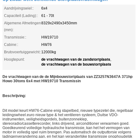
Aandrijvingswiel::
6x4
Capaciteit (Lading)::
61 - 70t
Algemene Afmetingen
8329x2490x3450mm
(mm):
Transmissie::
HW19710
Cabine::
HW76
Brutovoertuiggewicht::
12000kg
de vrachtwagen van de zandstortplaats
Hoogtepunt:
,
de vrachtwagen van de bouwstortplaats
De vrachtwagen van de de Mijnbouwstortplaats van ZZ3257N3647A 371hp
Howo 30tons 6x4 met HW19710 Transmissin
Beschrijving:
Dit model keurt HW76-Cabine enig stapelbed, nieuwe typezetel die, regelbaar
leidingswheel.euro nieuw type & het ventileren systeem, Duitse VDO-
instrumenten, veiligheidsgordels, buitenzonneklep,
stereoradio/cassetterecorder, links drijvend, airconditioner verwarmen goed.
Goedkeurend volledige hydraulische transmissie, kan het het vermogen van
motor in volledig spel ruim brengen. Pas automatisch de outputtorsie volgens
ladingenverandering aan, en het kan veranderlijke transmissie onophoudelijk