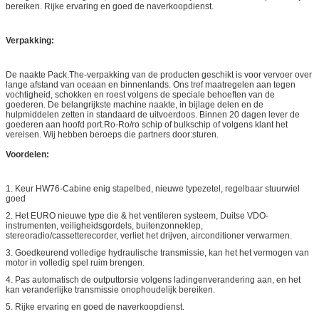
bereiken. Rijke ervaring en goed de naverkoopdienst.
Verpakking:
De naakte Pack.The-verpakking van de producten geschikt is voor vervoer over
lange afstand van oceaan en binnenlands. Ons tref maatregelen aan tegen
vochtigheid, schokken en roest volgens de speciale behoeften van de
goederen. De belangrijkste machine naakte, in bijlage delen en de
hulpmiddelen zetten in standaard de uitvoerdoos. Binnen 20 dagen lever de
goederen aan hoofd port.Ro-Ro/ro schip of bulkschip of volgens klant het
vereisen. Wij hebben beroeps die partners door:sturen.
Voordelen:
1. Keur HW76-Cabine enig stapelbed, nieuwe typezetel, regelbaar stuurwiel
goed
2. Het EURO nieuwe type die & het ventileren systeem, Duitse VDO-
instrumenten, veiligheidsgordels, buitenzonneklep,
stereoradio/cassetterecorder, verliet het drijven, airconditioner verwarmen.
3. Goedkeurend volledige hydraulische transmissie, kan het het vermogen van
motor in volledig spel ruim brengen.
4. Pas automatisch de outputtorsie volgens ladingenverandering aan, en het
kan veranderlijke transmissie onophoudelijk bereiken.
5. Rijke ervaring en goed de naverkoopdienst.