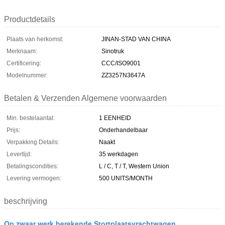
Productdetails
Plaats van herkomst:
JINAN-STAD VAN CHINA
Merknaam:
Sinotruk
Certificering:
CCC/ISO9001
Modelnummer:
ZZ3257N3647A
Betalen & Verzenden Algemene voorwaarden
Min. bestelaantal:
1 EENHEID
Prijs:
Onderhandelbaar
Verpakking Details:
Naakt
Levertijd:
35 werkdagen
Betalingscondities:
L / C, T / T, Western Union
Levering vermogen:
500 UNITS/MONTH
beschrijving
Op zwaar werk berekende Stortplaatsvrachtwagen