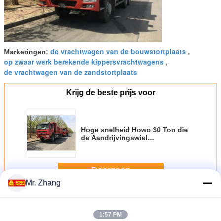
de vrachtwagen van de bouwstortplaats
Markeringen:
,
op zwaar werk berekende kippersvrachtwagens
,
de vrachtwagen van de zandstortplaats
Krijg de beste prijs voor
Hoge snelheid Howo 30 Ton die
de Aandrijvingswiel
ZZ3257N3647A ontginnen van de
Stortplaatsvrachtwagen 371hp
6x4
Doorgaan
Mr. Zhang
Op zwaar werk berekende Stortplaatsvrachtwagen
Meer
1:57 PM