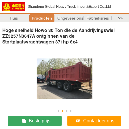
Shandong Global Heavy Truck Import&Export Co.,Ltd
Huis
Producten
Ongeveer ons
Fabrieksreis
>>
Hoge snelheid Howo 30 Ton die de Aandrijvingswiel
ZZ3257N3647A ontginnen van de
Stortplaatsvrachtwagen 371hp 6x4
Beste prijs
Contacteer ons