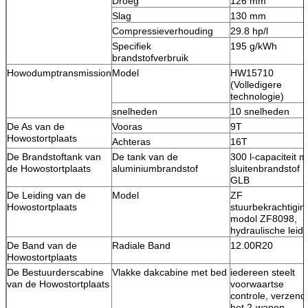
Droeg
126 mm
Slag
130 mm
Compressieverhouding
29.8 hp/l
Specifiek
195 g/kWh
brandstofverbruik
Howodumptransmission
Model
HW15710
(Volledigere
technologie)
snelheden
10 snelheden
De As van de
Vooras
9T
Howostortplaats
Achteras
16T
De Brandstoftank van
De tank van de
300 l-capaciteit m
de Howostortplaats
aluminiumbrandstof
sluitenbrandstof
GLB
De Leiding van de
Model
ZF
Howostortplaats
stuurbekrachtigin
modol ZF8098,
hydraulische leidi
De Band van de
Radiale Band
12.00R20
Howostortplaats
De Bestuurderscabine
Vlakke dakcabine met bed
iedereen steelt
van de Howostortplaats
voorwaartse
controle, verzend
het 2-wapen