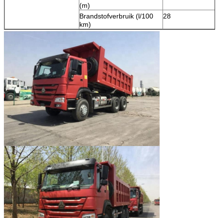
(m)
Brandstofverbruik (l/100
28
km)