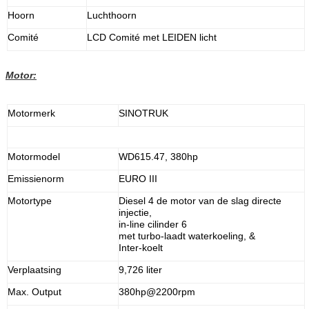
Hoorn
Luchthoorn
Comité
LCD Comité met LEIDEN licht
Motor:
Motormerk
SINOTRUK
Motormodel
WD615.47, 380hp
Emissienorm
EURO III
Motortype
Diesel 4 de motor van de slag directe
injectie,
in-line cilinder 6
met turbo-laadt waterkoeling, &
Inter-koelt
Verplaatsing
9,726 liter
Max. Output
380hp@2200rpm