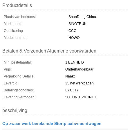
Productdetails
Plaats van herkomst:
ShanDong China
Merknaam:
SINOTRUK
Certificering:
CCC
Modelnummer:
HOWO
Betalen & Verzenden Algemene voorwaarden
Min. bestelaantal:
1 EENHEID
Prijs:
Onderhandelbaar
Verpakking Details:
Naakt
Levertijd:
35 het werkdagen
Betalingscondities:
L / C, T / T
Levering vermogen:
500 UNITS/MONTH
beschrijving
Op zwaar werk berekende Stortplaatsvrachtwagen