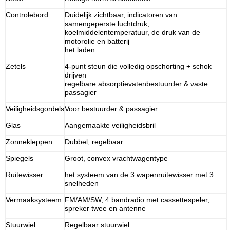
Controlebord
Duidelijk zichtbaar, indicatoren van
samengeperste luchtdruk,
koelmiddelentemperatuur, de druk van de
motorolie en batterij
het laden
Zetels
4-punt steun die volledig opschorting + schok
drijven
regelbare absorptievatenbestuurder & vaste
passagier
Veiligheidsgordels
Voor bestuurder & passagier
Glas
Aangemaakte veiligheidsbril
Zonnekleppen
Dubbel, regelbaar
Spiegels
Groot, convex vrachtwagentype
Ruitewisser
het systeem van de 3 wapenruitewisser met 3
snelheden
Vermaaksysteem
FM/AM/SW, 4 bandradio met cassettespeler,
spreker twee en antenne
Stuurwiel
Regelbaar stuurwiel