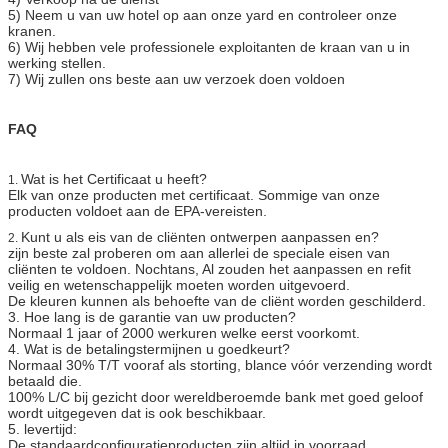
5) Neem u van uw hotel op aan onze yard en controleer onze
kranen.
6) Wij hebben vele professionele exploitanten de kraan van u in
werking stellen.
7) Wij zullen ons beste aan uw verzoek doen voldoen
FAQ
Wat is het Certificaat u heeft?
1.
Elk van onze producten met certificaat. Sommige van onze
producten voldoet aan de EPA-vereisten.
Kunt u als eis van de cliënten ontwerpen aanpassen en?
2.
zijn beste zal proberen om aan allerlei de speciale eisen van
cliënten te voldoen. Nochtans, Al zouden het aanpassen en refit
veilig en wetenschappelijk moeten worden uitgevoerd.
De kleuren kunnen als behoefte van de cliënt worden geschilderd.
3. Hoe lang is de garantie van uw producten?
Normaal 1 jaar of 2000 werkuren welke eerst voorkomt.
4. Wat is de betalingstermijnen u goedkeurt?
Normaal 30% T/T vooraf als storting, blance vóór verzending wordt
betaald die.
100% L/C bij gezicht door wereldberoemde bank met goed geloof
wordt uitgegeven dat is ook beschikbaar.
5. levertijd:
De standaardconfiguratieproducten zijn altijd in voorraad.