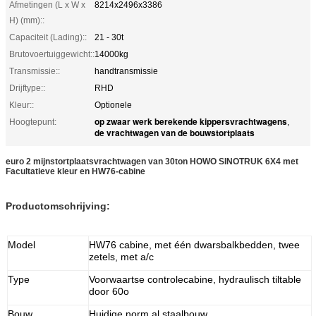
Afmetingen (L x W x
8214x2496x3386
H) (mm)::
Capaciteit (Lading)::
21 - 30t
Brutovoertuiggewicht::
14000kg
Transmissie::
handtransmissie
Drijftype::
RHD
Kleur::
Optionele
op zwaar werk berekende kippersvrachtwagens
Hoogtepunt:
,
de vrachtwagen van de bouwstortplaats
euro 2 mijnstortplaatsvrachtwagen van 30ton HOWO SINOTRUK 6X4 met
Facultatieve kleur en HW76-cabine
Productomschrijving:
Model
HW76 cabine, met één dwarsbalkbedden, twee
zetels, met a/c
Type
Voorwaartse controlecabine, hydraulisch tiltable
door 60o
Bouw
Huidige norm al staalbouw