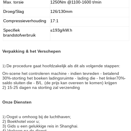
Max. torsie
1250Nm @1100-1600 t/min
Droeg/Slag
126/130mm
Compressieverhouding
17:1
Specifiek
≤193g/kW.h
brandstofverbruik
Verpakking & het Verschepen
De procedure gaat hoofdzakelijk als dit als volgende stappen:
1)
On-scene het controleren machine - indien tevreden - betalend
30%-storting het boeken ladingsruimte - lading die - het linker70%-
saldo sluiten die - B/L. (de prijs kan overeen te komen) krijgen
2) 15-25 dagen na storting zal verzending
Onze Diensten
Oogst u omhoog bij de luchthaven;
1)
2) Boekhotel voor u;
3) Gids u een gelukkige reis in Shanghai.
4) Verkoop na de dienst