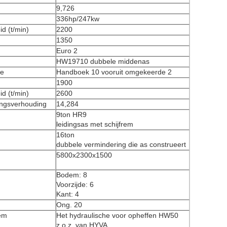
9,726
336hp/247kw
d (t/min)
2200
1350
Euro 2
HW19710 dubbele middenas
ze
Handboek 10 vooruit omgekeerde 2
1900
d (t/min)
2600
ingsverhouding
14,284
9ton HR9
leidingsas met schijfrem
16ton
dubbele vermindering die as construeert
5800x2300x1500
Bodem: 8
Voorzijde: 6
Kant: 4
Ong. 20
em
Het hydraulische voor opheffen HW50
z.o.z. van HYVA