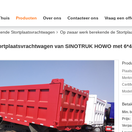
Thuis
Producten
Over ons
Contacteer ons
Vraag een off
ende Stortplaatsvrachtwagen
Op zwaar werk berekende de Stortp
ortplaatsvrachtwagen van SINOTRUK HOWO met 6*4-E
Produ
Plaats
Merkn
Certif
Mode
Beta
Min. b
Prijs:
Verpa