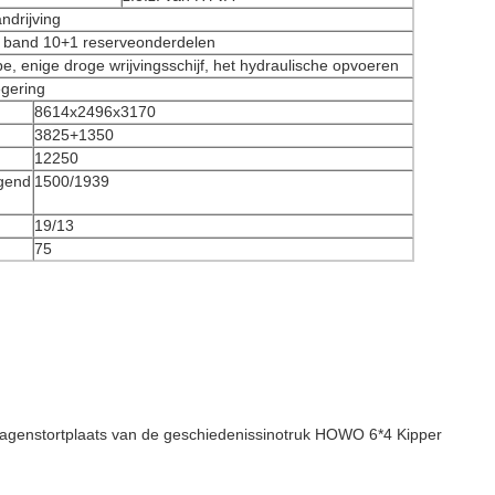
ndrijving
e band 10+1 reserveonderdelen
, enige droge wrijvingsschijf, het hydraulische opvoeren
gering
8614x2496x3170
3825+1350
12250
gend
1500/1939
19/13
75
agenstortplaats van de geschiedenissinotruk HOWO 6*4 Kipper