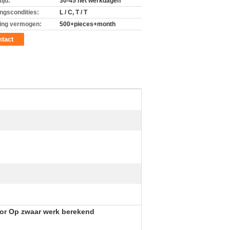
ijd:
30-45 het werkdagen
ingscondities:
L / C, T / T
ing vermogen:
500+pieces+month
tact
or Op zwaar werk berekend