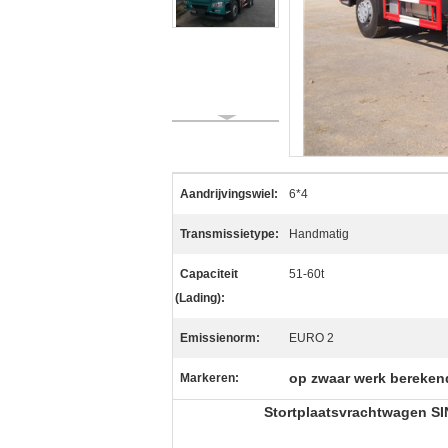
Aandrijvingswiel:
6*4
Transmissietype:
Handmatig
Capaciteit
51-60t
(Lading):
Emissienorm:
EURO 2
op zwaar werk bereken
Markeren:
Stortplaatsvrachtwagen S