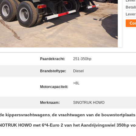
Levert
Betal
Lever
Con
Paardekracht:
251-350hp
Brandstoftype:
Diesel
>8L
Motorcapaciteit:
Merknaam:
SINOTRUK HOWO
de kippersvrachtwagens
de vrachtwagen van de bouwstortplaats
,
INOTRUK HOWO met 6*4-Euro 2 van het Aandrijvingswiel 350hp vo