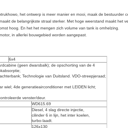
trukhowo, het ontwerp is meer manier en mooi, maak de bestuurder co
 maakt de belangrijkste straal sterker. Met hoge weerstand maakt het ve
pkomst hoog. En het het mengen zich volume van tank is omhelzing.
otor, in allerlei bouwgebied worden aangepast.
6x4
dcabine (geen dwarsbalk); de opschorting van de 4
okabsorptie;
e achterbank; Technologie van Duitsland. VDO-streepjeraad;
r wiel; 4de generatieairconditioner met LEIDEN licht;
ontroleerde venster/deur.
WD615.69
Diesel, 4 slag directe injectie,
cilinder 6 in lijn, het inter koelen,
turbo-laadt.
126x130