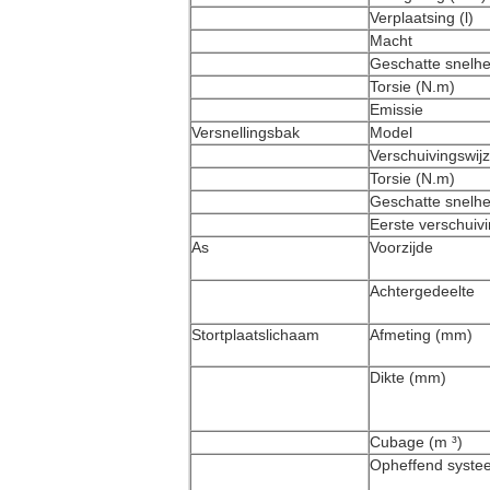
Verplaatsing (l)
Macht
Geschatte snelhei
Torsie (N.m)
Emissie
Versnellingsbak
Model
Verschuivingswij
Torsie (N.m)
Geschatte snelhei
Eerste verschuiv
As
Voorzijde
Achtergedeelte
Stortplaatslichaam
Afmeting (mm)
Dikte (mm)
Cubage (m ³)
Opheffend syste