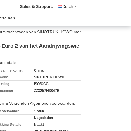
Sales & Support:
Dutch
erte aan
laatsvrachtwagen van SINOTRUK HOWO met
uro 2 van het Aandrijvingswiel
ctdetails:
 van herkomst:
China
aam:
SINOTRUK HOWO
icering:
ISO/CCC
lnummer:
ZZ3257N3847B
len & Verzenden Algemene voorwaarden:
estelaantal:
1 stuk
Nagotiation
kking Details:
Naakt