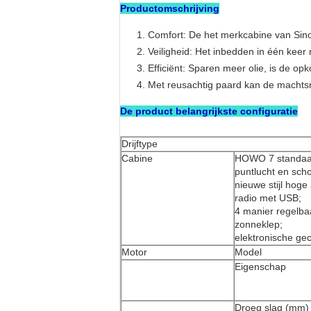
Productomschrijving
Comfort: De het merkcabine van Sino
Veiligheid: Het inbedden in één keer
Efficiënt: Sparen meer olie, is de o
Met reusachtig paard kan de machtsm
De product belangrijkste configuratie
Drijftype
Cabine
HOWO 7 standaar
puntlucht en sch
nieuwe stijl hog
radio met USB;
4 manier regelbaa
zonneklep;
elektronische gec
Motor
Model
Eigenschap
Droeg slag (mm)