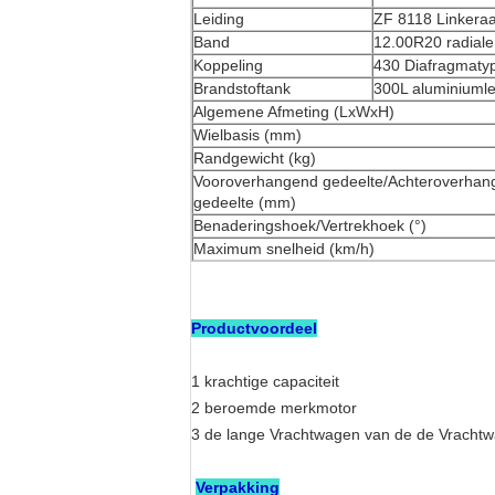
Leiding
ZF 8118 Linkeraa
Band
12.00R20 radial
Koppeling
430 Diafragmatype
Brandstoftank
300L aluminiumle
Algemene Afmeting (LxWxH)
Wielbasis (mm)
Randgewicht (kg)
Vooroverhangend gedeelte/Achteroverhan
gedeelte (mm)
Benaderingshoek/Vertrekhoek (°)
Maximum snelheid (km/h)
Productvoordeel
1 krachtige capaciteit
2 beroemde merkmotor
3 de lange Vrachtwagen van de de Vrachtw
Verpakking