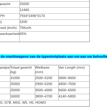
gewicht
25000
12460
W*H
7934*2496*3170
m)
3
200
eid (km/h)
75Km/h
eerbaarheid
45%
n de vrachtwagens van de typestortplaats aan om aan uw behoeft
gswijze
Totaal gewicht
Wielbasis
Van Length (mm)
(kg)
(mm)
31000
2500~5200
5800~8600
25000
2900~5200
4800~7500
25000
3500~4000
5600~6500
16000
3800~4700
4140~5800
J5G, D7B, M5G, W5, H5, HOWO