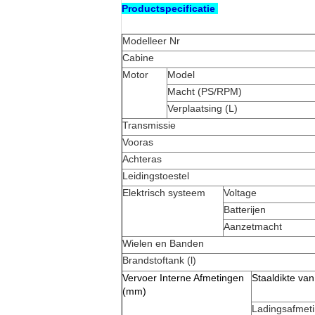
Productspecificatie
Modelleer Nr
Cabine
Motor
Model
Macht (PS/RPM)
Verplaatsing (L)
Transmissie
Vooras
Achteras
Leidingstoestel
Elektrisch systeem
Voltage
Batterijen
Aanzetmacht
Wielen en Banden
Brandstoftank
(l)
Vervoer Interne Afmetingen
Staaldikte va
(mm)
Ladings
afmet