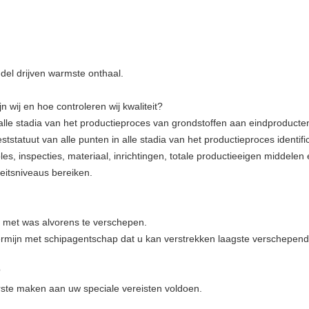
del drijven
warmste
onthaal.
n wij en hoe controleren wij kwaliteit?
le stadia van het productieproces van grondstoffen aan eindproducten
ststatuut van alle punten in alle stadia van het productieproces identifi
oles, inspecties, materiaal, inrichtingen, totale productieeigen midde
teitsniveaus bereiken.
 met was alvorens te verschepen
.
mijn met schipagentschap dat u kan verstrekken laagste verschepende
?
rste maken aan uw speciale vereisten voldoen.