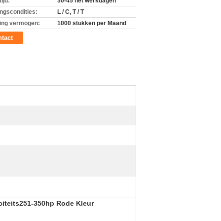
ijd:
30-45 het werkdagen
ingscondities:
L / C, T / T
ing vermogen:
1000 stukken per Maand
tact
citeits251-350hp Rode Kleur