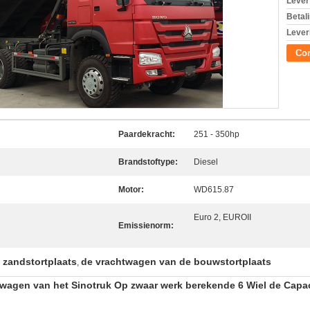
Levert
Betal
Lever
Con
Paardekracht:
251 - 350hp
Brandstoftype:
Diesel
Motor:
WD615.87
Euro 2, EUROII
Emissienorm:
 zandstortplaats
de vrachtwagen van de bouwstortplaats
,
twagen van het Sinotruk Op zwaar werk berekende 6 Wiel de Capa