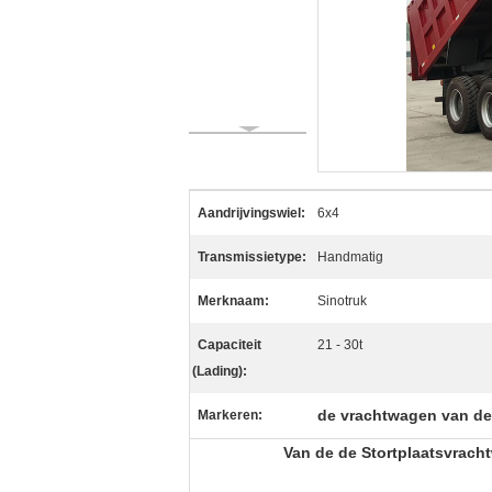
Aandrijvingswiel:
6x4
Transmissietype:
Handmatig
Merknaam:
Sinotruk
Capaciteit
21 - 30t
(Lading):
de vrachtwagen van de
Markeren:
Van de de Stortplaatsvrach