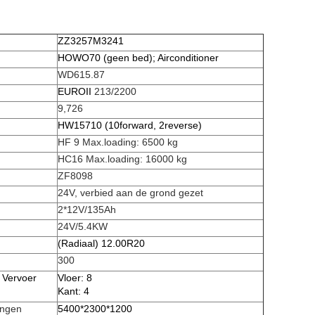
ZZ3257M3241
HOWO70 (geen bed); Airconditioner
WD615.87
EUROII
213/2200
9,726
HW15710 (10forward, 2reverse)
HF 9
Max.loading: 6500
kg
HC16 Max.loading: 16000
kg
ZF8
09
8
24V,
verbied aan de grond gezet
2*12V/135Ah
24V/5.4KW
(
Radiaal) 12.00R20
300
n Vervoer
Vloer:
8
Kant:
4
ingen
5400
*
2300
*
1200