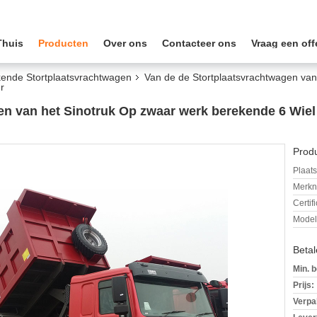
Thuis
Producten
Over ons
Contacteer ons
Vraag een off
ende Stortplaatsvrachtwagen
Van de de Stortplaatsvrachtwagen van
r
en van het Sinotruk Op zwaar werk berekende 6 Wie
Produ
Plaats
Merkn
Certif
Mode
Beta
Min. b
Prijs:
Verpa