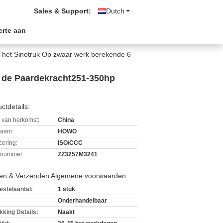
Sales & Support:
Dutch
erte aan
 het Sinotruk Op zwaar werk berekende 6
l de Paardekracht251-350hp
ctdetails:
 van herkomst:
China
aam:
HOWO
icering:
ISO/CCC
lnummer:
ZZ3257M3241
len & Verzenden Algemene voorwaarden:
estelaantal:
1 stuk
Onderhandelbaar
kking Details:
Naakt