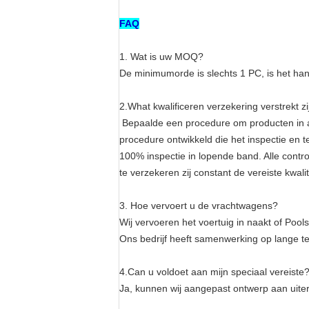
FAQ
1.
Wat is uw MOQ?
De minimumorde is slechts 1 PC
,
is het han
2.What kwalificeren verzekering verstrekt zij
Bepaalde een procedure om producten in al
procedure ontwikkeld die het inspectie en te
100% inspectie in lopende band. Alle contr
te verzekeren zij constant de vereiste kwali
3.
Hoe vervoert u de vrachtwagens?
Wij vervoeren het voertuig in naakt
of
Pools
Ons
bedrijf
heeft
samenwerking op lange ter
4.Can u voldoet aan mijn speciaal vereiste
Ja, kunnen
wij aangepast ontwerp aan uite