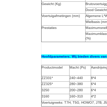
Gewicht (Kg)
Brutovoertuig
Dood Gewicht
Voertuigafmetingen (mm)
Algemene L*
Wielbasis (m
Prestaties
Maximumsnelh
Maximumklass
(%)
Hoofdparameters: Wij bieden divers va
Productmodel
Macht (Ps)
Aandrijvin
ZZ331*
240~440
8*4
ZZ325*
280~380
6*4
3250
200~280
6*4
3160
160~310
4*2
Voertuigreeks: T7H, T5G, HOWO7, J7B, 