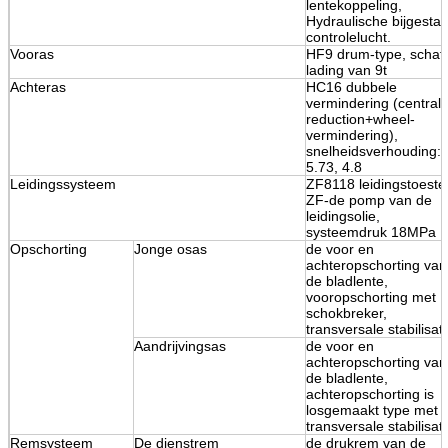
lentekoppeling,
Hydraulische bijgesta
controlelucht.
Vooras
HF9 drum-type, schat
lading van 9t
Achteras
HC16 dubbele
vermindering (central
reduction+wheel-
vermindering),
snelheidsverhouding:
5.73, 4.8
Leidingssysteem
ZF8118 leidingstoestel
ZF-de pomp van de
leidingsolie,
systeemdruk 18MPa
Opschorting
Jonge osas
de voor en
achteropschorting van
de bladlente,
vooropschorting met
schokbreker,
transversale stabilisat
Aandrijvingsas
de voor en
achteropschorting van
de bladlente,
achteropschorting is
losgemaakt type met
transversale stabilisato
Remsysteem
De dienstrem
de drukrem van de