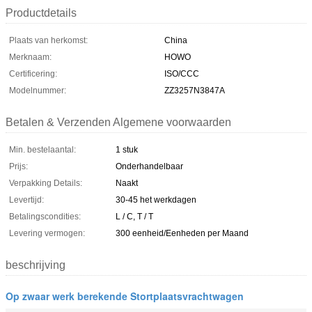
Productdetails
Plaats van herkomst:
China
Merknaam:
HOWO
Certificering:
ISO/CCC
Modelnummer:
ZZ3257N3847A
Betalen & Verzenden Algemene voorwaarden
Min. bestelaantal:
1 stuk
Prijs:
Onderhandelbaar
Verpakking Details:
Naakt
Levertijd:
30-45 het werkdagen
Betalingscondities:
L / C, T / T
Levering vermogen:
300 eenheid/Eenheden per Maand
beschrijving
Op zwaar werk berekende Stortplaatsvrachtwagen