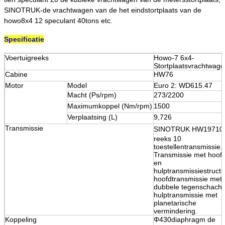
SINOTRUK-de vrachtwagen van de het eindstortplaats van de
howo8x4 12 speculant 40tons etc.
Specificatie
Voertuigreeks
Howo-7 6x4-
Stortplaatsvrachtwag
Cabine
HW76
Motor
Model
Euro 2: WD615.47
Macht (Ps/rpm)
273/2200
Maximumkoppel (Nm/rpm)
1500
Verplaatsing (L)
9,726
Transmissie
SINOTRUK HW
19710
reeks 10
toestellentransmissie,
Transmissie met hoof
en
hulptransmissiestructu
hoofdtransmissie met
dubbele tegenschacht
hulptransmissie met
planetarische
vermindering.
Koppeling
Φ430diaphragm de