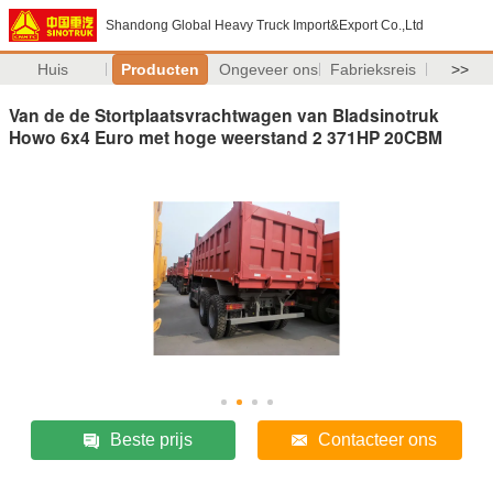
Shandong Global Heavy Truck Import&Export Co.,Ltd
Huis
Producten
Ongeveer ons
Fabrieksreis
>>
Van de de Stortplaatsvrachtwagen van Bladsinotruk
Howo 6x4 Euro met hoge weerstand 2 371HP 20CBM
Beste prijs
Contacteer ons