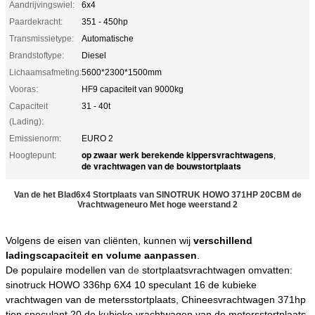
Aandrijvingswiel:
6x4
Paardekracht:
351 - 450hp
Transmissietype:
Automatische
Brandstoftype:
Diesel
Lichaamsafmeting:
5600*2300*1500mm
Vooras:
HF9 capaciteit van 9000kg
Capaciteit
31 - 40t
(Lading):
Emissienorm:
EURO 2
op zwaar werk berekende kippersvrachtwagens
Hoogtepunt:
,
de vrachtwagen van de bouwstortplaats
Van de het Blad6x4 Stortplaats van SINOTRUK HOWO 371HP 20CBM de
Vrachtwageneuro Met hoge weerstand 2
Volgens de eisen van cliënten, kunnen wij
verschillend
ladingscapaciteit en volume aanpassen
.
De populaire modellen
van
de
stortplaatsvrachtwagen
omvatten:
sinotruck HOWO 336hp 6X4 10 speculant 16 de kubieke
vrachtwagen van de metersstortplaats, Chineesvrachtwagen 371hp
tien speculant 20 de kubieke vrachtwagen van de metersstortplaats,