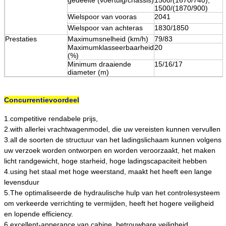
1500/(1870/900)
Wielspoor van vooras
2041
Wielspoor van achteras
1830/1850
Prestaties
Maximumsnelheid (km/h)
79/83
Maximumklasseerbaarheid
20
(%)
Minimum draaiende
15/16/17
diameter (m)
Concurrentievoordeel
1.competitive rendabele prijs,
2.with allerlei vrachtwagenmodel, die uw vereisten kunnen vervullen
3.all de soorten de structuur van het ladingslichaam kunnen volgens
uw verzoek worden ontworpen en worden veroorzaakt, het maken
licht randgewicht, hoge starheid, hoge ladingscapaciteit hebben
4.using het staal met hoge weerstand, maakt het heeft een lange
levensduur
5.The optimaliseerde de hydraulische hulp van het controlesysteem
om verkeerde verrichting te vermijden, heeft het hogere veiligheid
en lopende efficiency.
6.excellent-apperance van cabine, betrouwbare veiligheid,