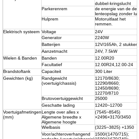
dubbel-kringslucht
Parkerenrem
de energie van de de
lenteopslag zonder lu
Hulprem
Motoruitlaat het
remmen.
Elektrisch systeem
Voltage
24V
Generator
2240W
Batterijen
12V/165Ah, 2 stukken
Aanzetmacht
24V, 7.5kW
Wielen & Banden
Banden
12.00R20
Facultatief
12.00R24,12.00-24
Brandstoftank
Capaciteit
300 Liter
Gewichten (kg)
Randgewicht
12170/8630;
(voertuig/chassis)
12290/8660;
12450/8690;
12270/8710
Brutovoertuiggewicht
25000
Geschatte lading
12420~12700
Voertuigafmetingen
Lengte over alles x
(7545~8545)
(mm)
Algemene breedte x
×2496×3170/3450
Algemene hoogte
Wielbasis
(3225~3825) +1350
Voor/achteroverhangend
1500/(1470/715);
gedeelte (voertuig/chassis)
1500/(1670/740);