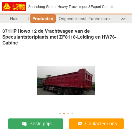
Shandong Global Heavy Truck Import&Export Co.,Ltd
Huis
Producten
Ongeveer ons
Fabrieksreis
>>
371HP Howo 12 de Vrachtwagen van de
Speculantstortplaats met ZF8118-Leiding en HW76-
Cabine
Beste prijs
Contacteer ons