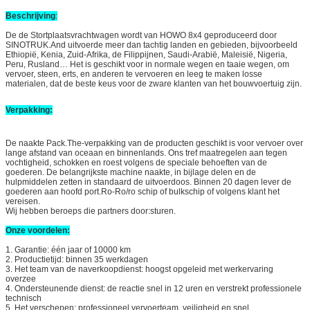
Beschrijving
:
De de Stortplaatsvrachtwagen wordt van HOWO 8x4 geproduceerd door
SINOTRUK.And uitvoerde meer dan tachtig landen en gebieden, bijvoorbeeld
Ethiopië, Kenia, Zuid-Afrika, de Filippijnen, Saudi-Arabië, Maleisië, Nigeria,
Peru, Rusland… Het is geschikt voor in normale wegen en taaie wegen, om
vervoer, steen, erts, en anderen te vervoeren en leeg te maken losse
materialen, dat de beste keus voor de zware klanten van het bouwvoertuig zijn.
Verpakking:
De naakte Pack.The-verpakking van de producten geschikt is voor vervoer over
lange afstand van oceaan en binnenlands. Ons tref maatregelen aan tegen
vochtigheid, schokken en roest volgens de speciale behoeften van de
goederen. De belangrijkste machine naakte, in bijlage delen en de
hulpmiddelen zetten in standaard de uitvoerdoos. Binnen 20 dagen lever de
goederen aan hoofd port.Ro-Ro/ro schip of bulkschip of volgens klant het
vereisen.
Wij hebben beroeps die partners door:sturen.
Onze voordelen:
1. Garantie: één jaar of 10000 km
2. Productietijd: binnen 35 werkdagen
3. Het team van de naverkoopdienst: hoogst opgeleid met werkervaring
overzee
4. Ondersteunende dienst: de reactie snel in 12 uren en verstrekt professionele
technisch
5. Het verschepen: professioneel vervoerteam, veiligheid en snel