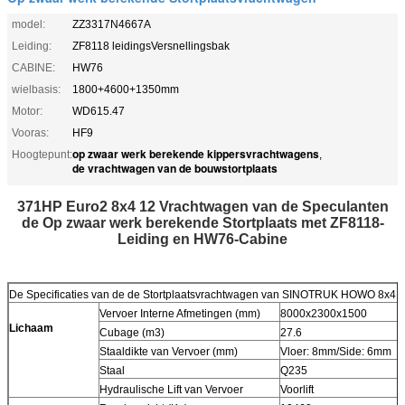
model:
ZZ3317N4667A
Leiding:
ZF8118 leidingsVersnellingsbak
CABINE:
HW76
wielbasis:
1800+4600+1350mm
Motor:
WD615.47
Vooras:
HF9
op zwaar werk berekende kippersvrachtwagens
Hoogtepunt:
,
de vrachtwagen van de bouwstortplaats
371HP Euro2 8x4 12 Vrachtwagen van de Speculanten
de Op zwaar werk berekende Stortplaats met ZF8118-
Leiding en HW76-Cabine
De Specificaties van de de Stortplaatsvrachtwagen van SINOTRUK HOWO 8x4
Vervoer Interne Afmetingen (mm)
8000x2300x1500
Lichaam
Cubage (m3)
27.6
Staaldikte van Vervoer (mm)
Vloer: 8mm/Side: 6mm
Staal
Q235
Hydraulische Lift van Vervoer
Voorlift