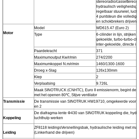
stereoradio/cassetterecor
hydraulisch veiligheidsg
regelbaar stuurwiel, luch
4 puntsteun die volledig 
en schokbrekers drijven.
Model
WD615.47 (Euro 2)
Motor
Type
6-cilinder in lijn, strijken
gekoelde, turbo-turbo-ch
inter-gekoelde, directe in
Paardekracht
371
Maximumoutput Kw/r/min
274/2200
Maximumkoppel N.m/r/min
1460/1300-1600
Droeg x-Slag
126x130mm
Klep
2
Verplaatsing
9.726L
Maak SINOTRUCK (CNHTC), Euro II emissienorm, begint de 
met het openen 80℃, Stijve ventilator
Transmissie
De transmissie van SINOTRUK HW19710, omgekeerde voorw
en 2
De diafragma-lente Φ430 van SINOTRUK koppeling die, hydra
Koppeling
luchthulp werken
ZF8118 leidingsVersnellingsbak, hydraulische leiding met mac
Leiding
(Linkerhand die drijven)