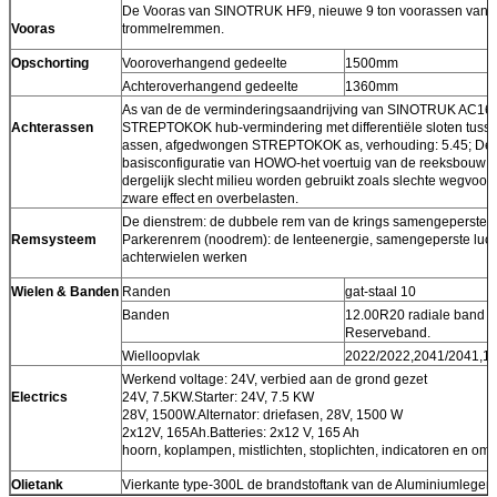
De Vooras van SINOTRUK HF9, nieuwe 9 ton voorassen van ui
Vooras
trommelremmen.
Opschorting
Vooroverhangend gedeelte
1500mm
Achteroverhangend gedeelte
1360mm
As van de de verminderingsaandrijving van SINOTRUK AC16 
Achterassen
STREPTOKOK hub-vermindering met differentiële sloten tusse
assen, afgedwongen STREPTOKOK as, verhouding: 5.45; De
basisconfiguratie van HOWO-het voertuig van de reeksbouw k
dergelijk slecht milieu worden gebruikt zoals slechte wegvoor
zware effect en overbelasten.
De dienstrem: de dubbele rem van de krings samengeperste l
Remsysteem
Parkerenrem (noodrem): de lenteenergie, samengeperste luch
achterwielen werken
Wielen & Banden
Randen
gat-staal 10
Banden
12.00R20 radiale band m
Reserveband.
Wielloopvlak
2022/2022,2041/2041,
Werkend voltage: 24V, verbied aan de grond gezet
Electrics
24V, 7.5KW.Starter: 24V, 7.5 KW
28V, 1500W.Alternator: driefasen, 28V, 1500 W
2x12V, 165Ah.Batteries: 2x12 V, 165 Ah
hoorn, koplampen, mistlichten, stoplichten, indicatoren en omg
Olietank
Vierkante type-300L de brandstoftank van de Aluminiumlegeri