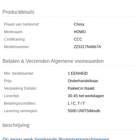
Productdetails
Plaats van herkomst:
China
Merknaam:
HOWO
Certificering:
CCC
Modelnummer:
ZZ3317N4667A
Betalen & Verzenden Algemene voorwaarden
Min. bestelaantal:
1 EENHEID
Prijs:
Onderhandelbaar
Verpakking Details:
Pakket in Naakt
Levertijd:
30-45 het werkdagen
Betalingscondities:
L / C, T / T
Levering vermogen:
5000 UNITS/Mouth
beschrijving
Op zwaar werk berekende Stortplaatsvrachtwagen