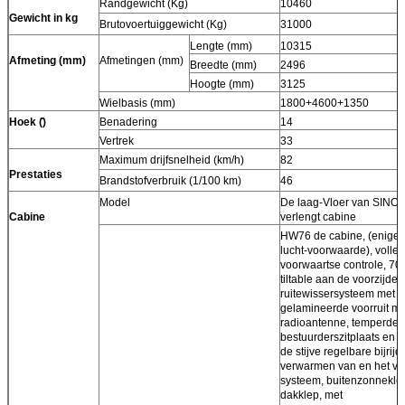
Randgewicht (Kg)
10460
Gewicht in kg
Brutovoertuiggewicht (Kg)
31000
Lengte (mm)
10315
Afmeting (mm)
Afmetingen (mm)
Breedte (mm)
2496
Hoogte (mm)
3125
Wielbasis (mm)
1800+4600+1350
Hoek (̊)
Benadering
14
Vertrek
33
Maximum drijfsnelheid (km/h)
82
Prestaties
Brandstofverbruik (1/100 km)
46
Model
De laag-Vloer van SIN
Cabine
verlengt cabine
HW76 de cabine, (enige 
lucht-voorwaarde), volled
voorwaartse controle, 70̊
tiltable aan de voorzijde
ruitewissersysteem met 3
gelamineerde voorruit me
radioantenne, temperde 
bestuurderszitplaats en d
de stijve regelbare bijrijd
verwarmen van en het ven
systeem, buitenzonneklep
dakklep, met